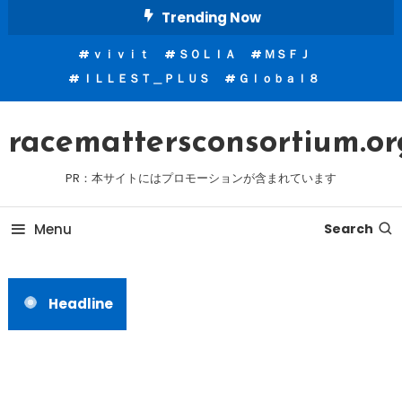
Skip
Trending Now
To
ｖｉｖｉｔ
ＳＯＬＩＡ
ＭＳＦＪ
Content
ＩＬＬＥＳＴ＿ＰＬＵＳ
Ｇｌｏｂａｌ８
racemattersconsortium.or
PR：本サイトにはプロモーションが含まれています
Menu
Search
Headline