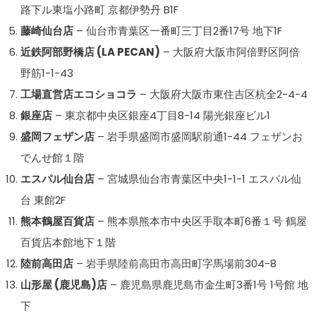
路下ル東塩小路町 京都伊勢丹 B1F
藤崎仙台店
– 仙台市青葉区一番町三丁目2番17号 地下1F
近鉄阿部野橋店 (LA PECAN)
– 大阪府大阪市阿倍野区阿倍
野筋1-1-43
工場直営店エコショコラ
– 大阪府大阪市東住吉区杭全2-4-4
銀座店
– 東京都中央区銀座4丁目8-14 陽光銀座ビル1
盛岡フェザン店
– 岩手県盛岡市盛岡駅前通1-44 フェザンお
でんせ館１階
エスパル仙台店
– 宮城県仙台市青葉区中央1-1-1 エスパル仙
台 東館2F
熊本鶴屋百貨店
– 熊本県熊本市中央区手取本町6番１号 鶴屋
百貨店本館地下１階
陸前高田店
– 岩手県陸前高田市高田町字馬場前304-8
山形屋 (鹿児島)店
– 鹿児島県鹿児島市金生町3番1号 1号館 地
下