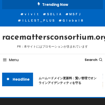
Skip
Trending Now
To
ｖｉｖｉｔ
ＳＯＬＩＡ
ＭＳＦＪ
Content
ＩＬＬＥＳＴ＿ＰＬＵＳ
Ｇｌｏｂａｌ８
racemattersconsortium.or
PR：本サイトにはプロモーションが含まれています
Menu
Search
ムームードメイン更新料：賢い管理でオン
Headline
ラインアイデンティティを守る