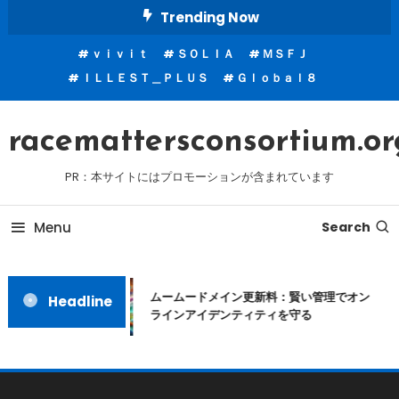
Skip
Trending Now
To
ｖｉｖｉｔ
ＳＯＬＩＡ
ＭＳＦＪ
Content
ＩＬＬＥＳＴ＿ＰＬＵＳ
Ｇｌｏｂａｌ８
racemattersconsortium.or
PR：本サイトにはプロモーションが含まれています
Menu
Search
ムームードメイン更新料：賢い管理でオン
Headline
ラインアイデンティティを守る