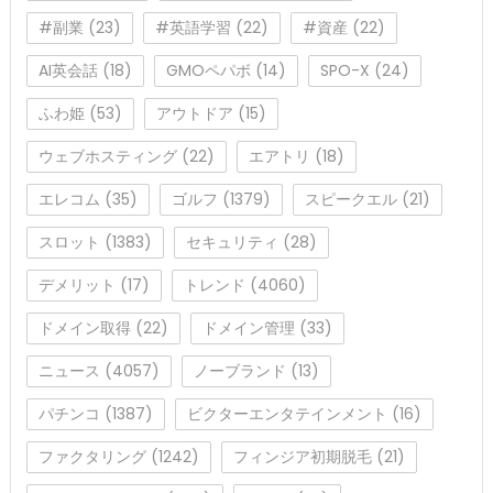
#副業
(23)
#英語学習
(22)
#資産
(22)
AI英会話
(18)
GMOペパボ
(14)
SPO-X
(24)
ふわ姫
(53)
アウトドア
(15)
ウェブホスティング
(22)
エアトリ
(18)
エレコム
(35)
ゴルフ
(1379)
スピークエル
(21)
スロット
(1383)
セキュリティ
(28)
デメリット
(17)
トレンド
(4060)
ドメイン取得
(22)
ドメイン管理
(33)
ニュース
(4057)
ノーブランド
(13)
パチンコ
(1387)
ビクターエンタテインメント
(16)
ファクタリング
(1242)
フィンジア初期脱毛
(21)