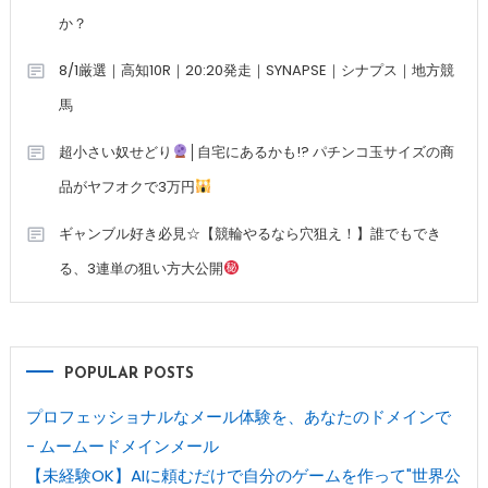
か？
8/1厳選｜高知10R｜20:20発走｜SYNAPSE｜シナプス｜地方競
馬
超小さい奴せどり
│自宅にあるかも!? パチンコ玉サイズの商
品がヤフオクで3万円
ギャンブル好き必見☆【競輪やるなら穴狙え！】誰でもでき
る、3連単の狙い方大公開
POPULAR POSTS
プロフェッショナルなメール体験を、あなたのドメインで
- ムームードメインメール
【未経験OK】AIに頼むだけで自分のゲームを作って"世界公