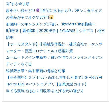
開"する全手順
超小さい奴せどり
│自宅にあるかも!? パチンコ玉サイズ
の商品がヤフオクで3万円
加藤純一のキャッチングが凄い。#shorts #加藤純一
8/1厳選｜高知10R｜20:20発走｜SYNAPSE｜シナプス｜地方
競馬
【サーモスタンド】非接触型体温計・株式会社オーケンウ
ォーター・新型コロナウイルス感染対策
ムームードメイン更新料：賢い管理でオンラインアイデン
ティティを守る
線状降水帯：集中豪雨の脅威と対策
【完全無料】スマホ1台・顔出し声出し不要で月3〜10万円
TikTok LIVE × パチンコアプリ【副業完全ガイド】
当てる競馬ではなく回収率を上げる馬の選び方