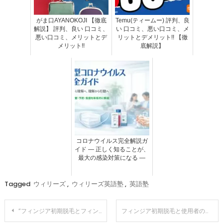
がま口AYANOKOJI 【徹底
Temu(ティームー) 評判、良
解説】 評判、良い 口コミ、
い 口コミ、悪い口コミ、メ
悪い口コミ、メリットとデ
リットとデメリット!! 【徹
メリット!!
底解説】
コロナウイルス完全解説ガ
イド ― 正しく知ることが、
最大の感染対策になる ―
Tagged
ウィリーズ
,
ウィリーズ英語塾
,
英語塾
投
“フィンジア初期脱毛とフィンジア使用前後のケア” – 髪の健康を維持するための完全な戦略
フィンジア初期脱毛と使用者の体験談とは？