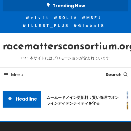
Skip
Trending Now
To
ｖｉｖｉｔ
ＳＯＬＩＡ
ＭＳＦＪ
Content
ＩＬＬＥＳＴ＿ＰＬＵＳ
Ｇｌｏｂａｌ８
racemattersconsortium.or
PR：本サイトにはプロモーションが含まれています
Menu
Search
ムームードメイン更新料：賢い管理でオン
Headline
ラインアイデンティティを守る