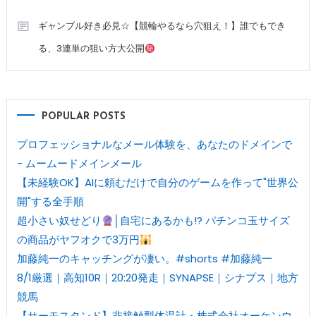
ギャンブル好き必見☆【競輪やるなら穴狙え！】誰でもでき
る、3連単の狙い方大公開
POPULAR POSTS
プロフェッショナルなメール体験を、あなたのドメインで
- ムームードメインメール
【未経験OK】AIに頼むだけで自分のゲームを作って"世界公
開"する全手順
超小さい奴せどり
│自宅にあるかも!? パチンコ玉サイズ
の商品がヤフオクで3万円
加藤純一のキャッチングが凄い。#shorts #加藤純一
8/1厳選｜高知10R｜20:20発走｜SYNAPSE｜シナプス｜地方
競馬
【サーモスタンド】非接触型体温計・株式会社オーケンウ