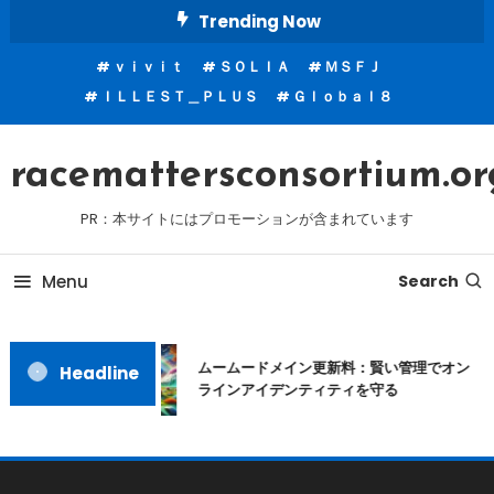
Skip
Trending Now
To
ｖｉｖｉｔ
ＳＯＬＩＡ
ＭＳＦＪ
Content
ＩＬＬＥＳＴ＿ＰＬＵＳ
Ｇｌｏｂａｌ８
racemattersconsortium.or
PR：本サイトにはプロモーションが含まれています
Menu
Search
ムームードメイン更新料：賢い管理でオン
Headline
ラインアイデンティティを守る