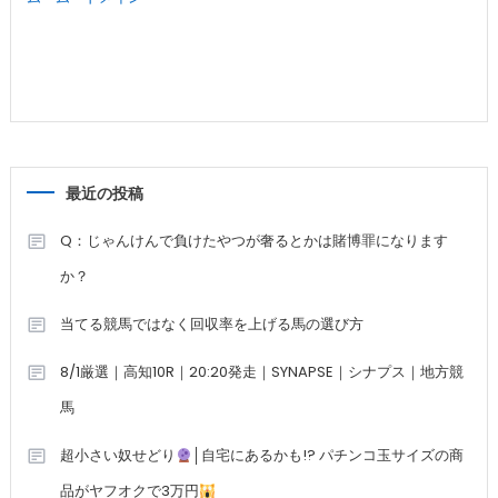
最近の投稿
Q：じゃんけんで負けたやつが奢るとかは賭博罪になります
か？
当てる競馬ではなく回収率を上げる馬の選び方
8/1厳選｜高知10R｜20:20発走｜SYNAPSE｜シナプス｜地方競
馬
超小さい奴せどり
│自宅にあるかも!? パチンコ玉サイズの商
品がヤフオクで3万円