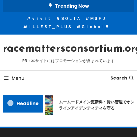
Skip
Trending Now
To
ｖｉｖｉｔ
ＳＯＬＩＡ
ＭＳＦＪ
Content
ＩＬＬＥＳＴ＿ＰＬＵＳ
Ｇｌｏｂａｌ８
racemattersconsortium.or
PR：本サイトにはプロモーションが含まれています
Menu
Search
ムームードメイン更新料：賢い管理でオン
Headline
ラインアイデンティティを守る