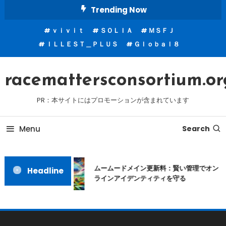
Skip
Trending Now
To
ｖｉｖｉｔ
ＳＯＬＩＡ
ＭＳＦＪ
Content
ＩＬＬＥＳＴ＿ＰＬＵＳ
Ｇｌｏｂａｌ８
racemattersconsortium.or
PR：本サイトにはプロモーションが含まれています
Menu
Search
ムームードメイン更新料：賢い管理でオン
Headline
ラインアイデンティティを守る