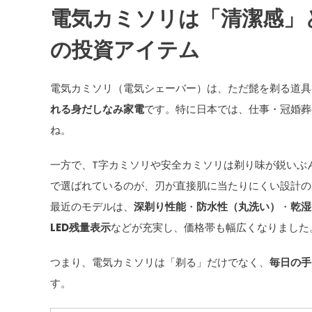
電気カミソリは「清潔感」
の投資アイテム
電気カミソリ（電気シェーバー）は、ただ髭を剃る道具
れる身だしなみ家電
です。特に日本では、仕事・冠婚葬
ね。
一方で、T字カミソリや安全カミソリは剃り味が鋭いぶ
で選ばれているのが、刃が直接肌に当たりにくい設計の
最近のモデルは、
深剃り性能
・
防水性（丸洗い）
・
乾湿
LED残量表示
などが充実し、価格帯も幅広くなりました
つまり、電気カミソリは「剃る」だけでなく、
毎日の手
す。