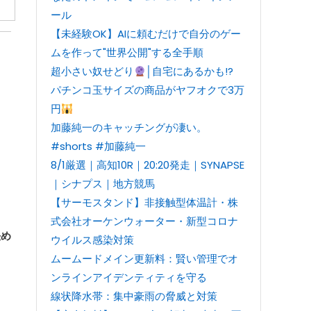
ール
【未経験OK】AIに頼むだけで自分のゲー
ムを作って"世界公開"する全手順
超小さい奴せどり
│自宅にあるかも!?
パチンコ玉サイズの商品がヤフオクで3万
円
加藤純一のキャッチングが凄い。
#shorts #加藤純一
8/1厳選｜高知10R｜20:20発走｜SYNAPSE
｜シナプス｜地方競馬
【サーモスタンド】非接触型体温計・株
式会社オーケンウォーター・新型コロナ
決め
ウイルス感染対策
ムームードメイン更新料：賢い管理でオ
ンラインアイデンティティを守る
線状降水帯：集中豪雨の脅威と対策