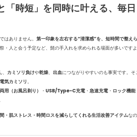
と「時短」を同時に叶える、毎日
ではありません。
第一印象を左右する“清潔感”を、短時間で整え
祭・人と会う予定など、髭の手入れを求められる場面が多いです
ん、
カミソリ負け
や
乾燥
、
出血
につながりやすいのも事実です。そ
電気カミソリ
。
両用（お風呂剃り）
・
USB/Type-C充電
・
急速充電
・
ロック機能
。
間・肌ストレス・時間ロスを減らしてくれる生活改善アイテム
な