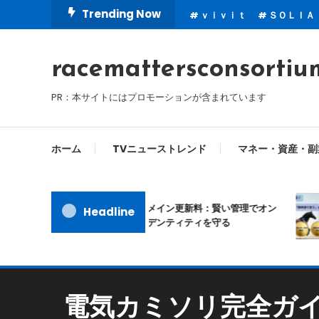
Skip
Trending Now
ｖｉｖｉｔ
ＳＯＬＩＡ
To
Content
racemattersconsortiu
PR：本サイトにはプロモーションが含まれています
ホーム
TVニューストレンド
マネー・資産・副
ムームードメイン更新料：賢い管理でオン
Headline
ラインアイデンティティを守る
電気カミソリ完全ガ