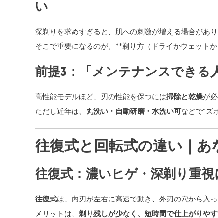
い
深剃りを求めすぎると、肌への刺激が増える場合があり
そこで重要になるのが、**剃り方（ドライかウェットか）
前提3：「メンテナンスできる
高性能モデルほど、刃の性能を保つには
掃除と乾燥
が必
ただし近年は、
丸洗い・自動研磨・水洗い可
などで“ズ
往復式と回転式の違い｜あ
往復式：濃いヒゲ・深剃り重視に
往復式
は、内刃が左右に高速で動き、外刃の穴から入っ
メリットは、
剃り残しが少なく、短時間で仕上がりやす