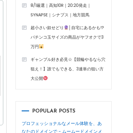
8/1厳選｜高知10R｜20:20発走｜
SYNAPSE｜シナプス｜地方競馬
超小さい奴せどり
│自宅にあるかも!?
パチンコ玉サイズの商品がヤフオクで3
万円
ギャンブル好き必見☆【競輪やるなら穴
狙え！】誰でもできる、3連単の狙い方
大公開
POPULAR POSTS
プロフェッショナルなメール体験を、あ
なたのドメインで - ムームードメインメ