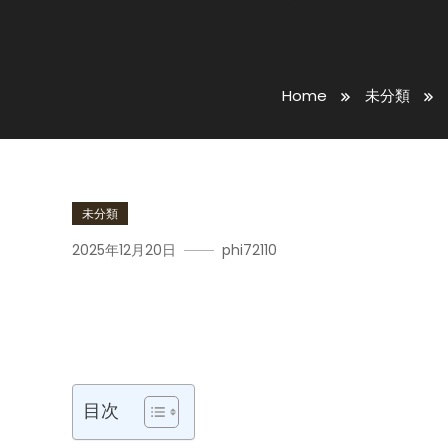
Home
未分類
未分類
2025年12月20日
phi72110
電気カミソリ完全ガイド｜
充電方式まで失敗しない選
目次