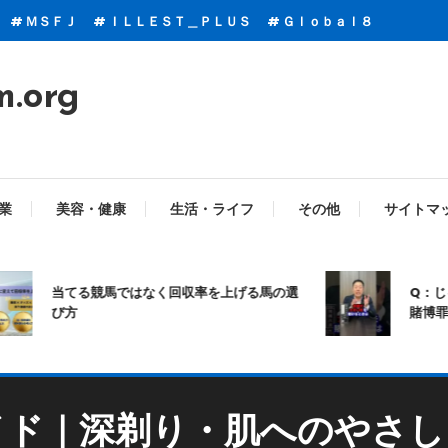
ＭＳＦＪ
ＩＬＬＥＳＴ＿ＰＬＵＳ
Ｇｌｏｂａｌ８
m.org
業
美容・健康
生活・ライフ
その他
サイトマ
当てる競馬ではなく回収率を上げる馬の選
Q：じゃん
び方
賭博罪にな
イド｜深剃り・肌へのやさし