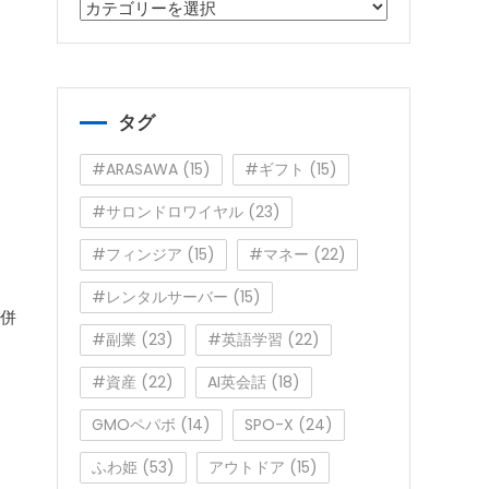
カ
テ
ゴ
リ
ー
タグ
#ARASAWA
(15)
#ギフト
(15)
#サロンドロワイヤル
(23)
#フィンジア
(15)
#マネー
(22)
#レンタルサーバー
(15)
ム併
#副業
(23)
#英語学習
(22)
#資産
(22)
AI英会話
(18)
GMOペパボ
(14)
SPO-X
(24)
ふわ姫
(53)
アウトドア
(15)