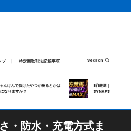
Search
ップ
特定商取引法記載事項
けんで負けたやつが奢るとかは
8/1厳選｜高知10R｜20:2
りますか？
SYNAPSE｜シナプス｜地
さ・防水・充電方式ま