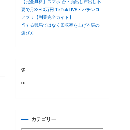
【完全無料】スマホ1台・顔出し声出し不
要で月3〜10万円 TikTok LIVE × パチンコ
アプリ【副業完全ガイド】
当てる競馬ではなく回収率を上げる馬の
選び方
g:
a:
カテゴリー