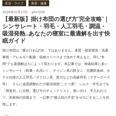
生活・ライフ
美容・健康
2025年12月27日
phi72110
【最新版】掛け布団の選び方“完全攻略”｜
シンサレート・羽毛・人工羽毛・調温・
吸湿発熱…あなたの寝室に最適解を出す快
眠ガイド
掛け布団は「暖かければOK」ではありません。体質・寝室環境・洗濯
事情・アレルギー配慮・収納スペースまで含めて考えると、同じ“冬
用”でも最適解は人によって変わります。本記事では、検索結果に多い
シンサレート（軽量・丸洗い）、テイジン系の防ダニ・抗菌防臭綿、ホ
テル仕様の人工羽毛／ダクロン系、西川などの高級羽毛（マザーグース
等）、さらに温度調整わたや吸湿発熱“こたつ系”、シルク・羊毛までを
「用途別」に分類。選び方のチェックリスト、使い分け、手入れのコ
ツ、失敗例の回避まで、一記事で“購入前の不安”をゼロにすることを目
指します。