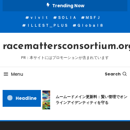
Skip
Trending Now
To
ｖｉｖｉｔ
ＳＯＬＩＡ
ＭＳＦＪ
Content
ＩＬＬＥＳＴ＿ＰＬＵＳ
Ｇｌｏｂａｌ８
racemattersconsortium.or
PR：本サイトにはプロモーションが含まれています
Menu
Search
ムームードメイン更新料：賢い管理でオン
Headline
ラインアイデンティティを守る