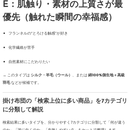
E：肌触り・素材の上質さが最
優先（触れた瞬間の幸福感）
フランネルの“とろける触感”が好き
化学繊維が苦手
自然素材にこだわりたい
→ このタイプは
シルク・羊毛（ウール）
、または
綿100%側生地＋高級
羽毛
などが候補です。
掛け布団の「検索上位に多い商品」を7カテゴリ
に分類して解説
検索結果に多いタイプを、分かりやすく7カテゴリに分類して「何が違う
のか」「誰に向くのか」「失敗しやすい点」をセットで整理します。