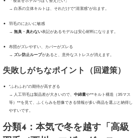
「寝室をホテルっぽく整えたい」
→ 白系の立体キルトは、それだけで“清潔感”が出ます。
羽毛のにおいに敏感
→
無臭・臭わない
表記があるモデルは安心材料になります。
布団がズレやすい、カバーがズレる
→
ズレ防止ループ
があると、意外なストレスが消えます。
失敗しがちなポイント（回避策）
“ふわふわ”の期待が高すぎる
→ 人工羽毛は製品差が大きいので、
中綿量
や**キルト構造（35マス
等）**を見て、ふくらみを想像できる情報が多い商品を選ぶと納得し
やすいです。
分類4：本気で冬を越す「高級