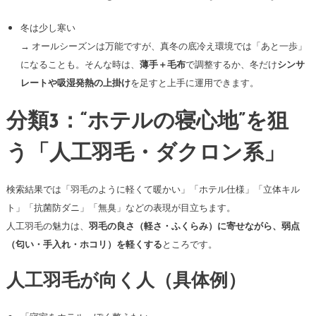
冬は少し寒い
→ オールシーズンは万能ですが、真冬の底冷え環境では「あと一歩」
になることも。そんな時は、
薄手＋毛布
で調整するか、冬だけ
シンサ
レートや吸湿発熱の上掛け
を足すと上手に運用できます。
分類3：“ホテルの寝心地”を狙
う「人工羽毛・ダクロン系」
検索結果では「羽毛のように軽くて暖かい」「ホテル仕様」「立体キル
ト」「抗菌防ダニ」「無臭」などの表現が目立ちます。
人工羽毛の魅力は、
羽毛の良さ（軽さ・ふくらみ）に寄せながら、弱点
（匂い・手入れ・ホコリ）を軽くする
ところです。
人工羽毛が向く人（具体例）