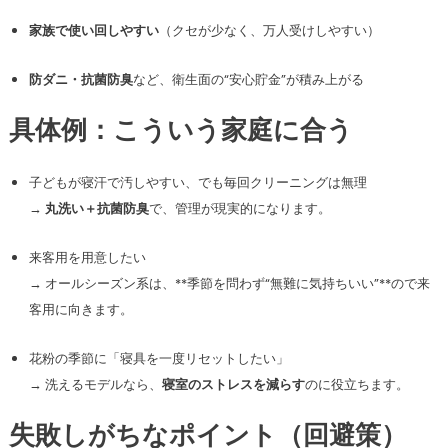
家族で使い回しやすい
（クセが少なく、万人受けしやすい）
防ダニ・抗菌防臭
など、衛生面の“安心貯金”が積み上がる
具体例：こういう家庭に合う
子どもが寝汗で汚しやすい、でも毎回クリーニングは無理
→
丸洗い＋抗菌防臭
で、管理が現実的になります。
来客用を用意したい
→ オールシーズン系は、**季節を問わず“無難に気持ちいい”**ので来
客用に向きます。
花粉の季節に「寝具を一度リセットしたい」
→ 洗えるモデルなら、
寝室のストレスを減らす
のに役立ちます。
失敗しがちなポイント（回避策）