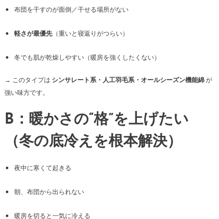
布団を干すのが面倒／干せる場所がない
軽さが最優先
（重いと寝返りがつらい）
冬でも肌が乾燥しやすい（暖房を強くしたくない）
→ このタイプは
シンサレート系・人工羽毛系・オールシーズン機能綿
が
強い味方です。
B：暖かさの“格”を上げたい
（冬の底冷えを根本解決）
夜中に寒くて起きる
朝、布団から出られない
暖房を切ると一気に冷える