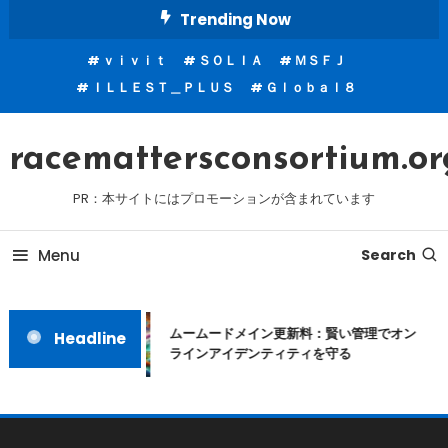
Skip
Trending Now
To
ｖｉｖｉｔ
ＳＯＬＩＡ
ＭＳＦＪ
Content
ＩＬＬＥＳＴ＿ＰＬＵＳ
Ｇｌｏｂａｌ８
racemattersconsortium.or
PR：本サイトにはプロモーションが含まれています
Menu
Search
ムームードメイン更新料：賢い管理でオン
Headline
ラインアイデンティティを守る