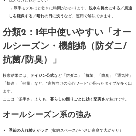
洗えるけど乾きにくい
→ 厚手モデルほど乾きに時間がかかります。
脱水を長めにする／風通
しを確保する／晴れの日に洗う
など、運用で解決できます。
分類2：1年中使いやすい「オー
ルシーズン・機能綿（防ダニ/
抗菌/防臭）」
検索結果には、
テイジン公式
など「防ダニ」「抗菌」「防臭」「通気性」
「快適」「軽量」など、“家族向けの安心ワード”が揃ったタイプが多く出
ます。
ここは「派手さ」よりも、
暮らしの困りごとに効く堅実さ
が魅力です。
オールシーズン系の強み
季節の入れ替えがラク
（収納スペースが小さい家庭で大助かり）