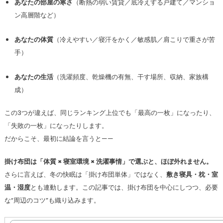
あなたの部屋の寒さ
（断熱の弱い賃貸／底冷えする戸建て／マンショ
ン高層階など）
あなたの体質
（冷えやすい／寝汗をかく／敏感肌／肩こりで重さが苦
手）
あなたの生活
（洗濯頻度、乾燥機の有無、干す場所、収納、家族構
成）
この3つが違えば、同じランキング上位でも「最高の一枚」になったり、
「失敗の一枚」になったりします。
だからこそ、最初に結論を言うと——
掛け布団は「体質 × 寝室環境 × 洗濯事情」で選ぶと、ほぼ外れません。
さらに言えば、冬の快眠は「掛け布団単体」ではなく、
敷き寝具・枕・室
温・湿度
とも連動します。この記事では、掛け布団を中心にしつつ、必要
な“周辺のコツ”も織り込みます。