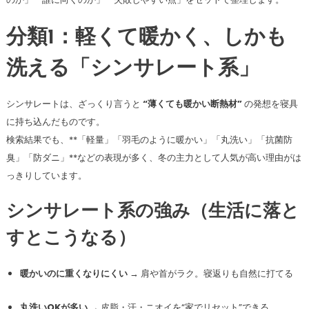
分類1：軽くて暖かく、しかも
洗える「シンサレート系」
シンサレートは、ざっくり言うと
“薄くても暖かい断熱材”
の発想を寝具
に持ち込んだものです。
検索結果でも、**「軽量」「羽毛のように暖かい」「丸洗い」「抗菌防
臭」「防ダニ」**などの表現が多く、冬の主力として人気が高い理由がは
っきりしています。
シンサレート系の強み（生活に落と
すとこうなる）
暖かいのに重くなりにくい
→ 肩や首がラク。寝返りも自然に打てる
丸洗いOKが多い
→ 皮脂・汗・ニオイを“家でリセット”できる