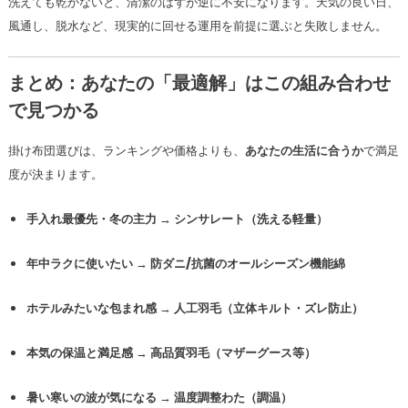
洗えても乾かないと、清潔のはずが逆に不安になります。天気の良い日、
風通し、脱水など、現実的に回せる運用を前提に選ぶと失敗しません。
まとめ：あなたの「最適解」はこの組み合わせ
で見つかる
掛け布団選びは、ランキングや価格よりも、
あなたの生活に合うか
で満足
度が決まります。
手入れ最優先・冬の主力
→
シンサレート（洗える軽量）
年中ラクに使いたい
→
防ダニ/抗菌のオールシーズン機能綿
ホテルみたいな包まれ感
→
人工羽毛（立体キルト・ズレ防止）
本気の保温と満足感
→
高品質羽毛（マザーグース等）
暑い寒いの波が気になる
→
温度調整わた（調温）