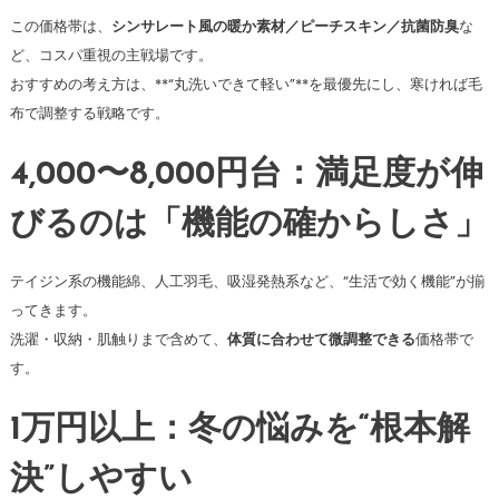
この価格帯は、
シンサレート風の暖か素材／ピーチスキン／抗菌防臭
な
ど、コスパ重視の主戦場です。
おすすめの考え方は、**“丸洗いできて軽い”**を最優先にし、寒ければ毛
布で調整する戦略です。
4,000〜8,000円台：満足度が伸
びるのは「機能の確からしさ」
テイジン系の機能綿、人工羽毛、吸湿発熱系など、“生活で効く機能”が揃
ってきます。
洗濯・収納・肌触りまで含めて、
体質に合わせて微調整できる
価格帯で
す。
1万円以上：冬の悩みを“根本解
決”しやすい