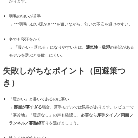
がります。
羽毛の匂いが苦手
→ **“羽毛っぽい暖かさ”**を狙いながら、匂いの不安を避けやすい。
冬でも寝汗をかく
→ 「暖かい＝蒸れる」になりやすい人は、
通気性・吸湿
の表記がある
モデルを選ぶと失敗しにくい。
失敗しがちなポイント（回避策つ
き）
「暖かい」と書いてあるのに寒い
→
部屋が寒すぎる
場合、薄手モデルでは限界があります。レビューで
「寒冷地」「暖房なし」の声も確認し、必要なら
厚手タイプ／両面フ
ランネル／蓄熱綿
寄りを選びましょう。