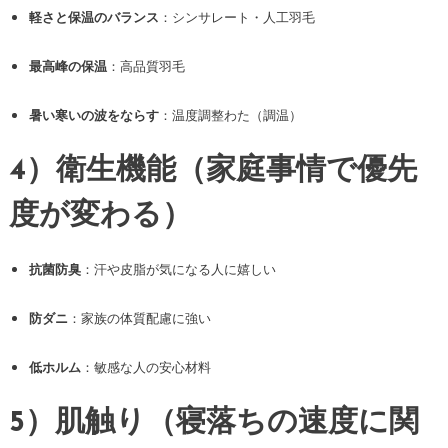
軽さと保温のバランス
：シンサレート・人工羽毛
最高峰の保温
：高品質羽毛
暑い寒いの波をならす
：温度調整わた（調温）
4）衛生機能（家庭事情で優先
度が変わる）
抗菌防臭
：汗や皮脂が気になる人に嬉しい
防ダニ
：家族の体質配慮に強い
低ホルム
：敏感な人の安心材料
5）肌触り（寝落ちの速度に関