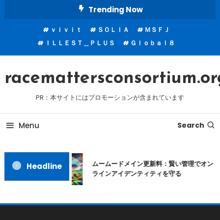
Skip
Trending Now
To
ｖｉｖｉｔ
ＳＯＬＩＡ
ＭＳＦＪ
Content
ＩＬＬＥＳＴ＿ＰＬＵＳ
Ｇｌｏｂａｌ８
racemattersconsortium.or
PR：本サイトにはプロモーションが含まれています
Menu
Search
ムームードメイン更新料：賢い管理でオン
Headline
ラインアイデンティティを守る