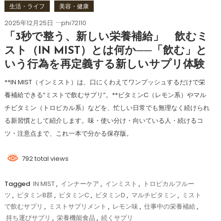
生活・ライフ
美容・健康
2025年12月25日
phi72110
「3秒で整う、新しい栄養補給」 飲むミ
スト（IN MIST）とは何か──「飲む」と
いう行為を再定義する新しいサプリ体験
**IN MIST（インミスト）は、口にくわえてワンプッシュするだけで栄
養補給できる“ミストで飲むサプリ”。**ビタミンC（レモン系）やマル
チビタミン（トロピカル系）などを、忙しい日常でも無理なく続けられ
る新習慣として紹介します。味・使い分け・向いている人・続けるコ
ツ・注意点まで、これ一本で分かる保存版。
792 total views
Tagged
IN MIST
,
インナーケア
,
インミスト
,
トロピカルフルー
ツ
,
ビタミンB群
,
ビタミンC
,
ビタミンD
,
マルチビタミン
,
ミスト
で飲むサプリ
,
ミストサプリメント
,
レモン味
,
仕事中の栄養補給
,
持ち運びサプリ
,
栄養機能食品
,
続くサプリ