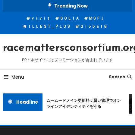
Skip
Trending Now
To
ｖｉｖｉｔ
ＳＯＬＩＡ
ＭＳＦＪ
Content
ＩＬＬＥＳＴ＿ＰＬＵＳ
Ｇｌｏｂａｌ８
racemattersconsortium.or
PR：本サイトにはプロモーションが含まれています
Menu
Search
ムームードメイン更新料：賢い管理でオン
Headline
ラインアイデンティティを守る