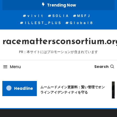
Skip
Trending Now
To
ｖｉｖｉｔ
ＳＯＬＩＡ
ＭＳＦＪ
Content
ＩＬＬＥＳＴ＿ＰＬＵＳ
Ｇｌｏｂａｌ８
racemattersconsortium.or
PR：本サイトにはプロモーションが含まれています
Menu
Search
ムームードメイン更新料：賢い管理でオン
Headline
ラインアイデンティティを守る