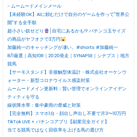
- ムームードメインメール
【未経験OK】AIに頼むだけで自分のゲームを作って"世界公
開"する全手順
超小さい奴せどり
│自宅にあるかも!? パチンコ玉サイズ
の商品がヤフオクで3万円
加藤純一のキャッチングが凄い。#shorts #加藤純一
8/1厳選｜高知10R｜20:20発走｜SYNAPSE｜シナプス｜地方
競馬
【サーモスタンド】非接触型体温計・株式会社オーケンウ
ォーター・新型コロナウイルス感染対策
ムームードメイン更新料：賢い管理でオンラインアイデン
ティティを守る
線状降水帯：集中豪雨の脅威と対策
【完全無料】スマホ1台・顔出し声出し不要で月3〜10万円
TikTok LIVE × パチンコアプリ【副業完全ガイド】
当てる競馬ではなく回収率を上げる馬の選び方