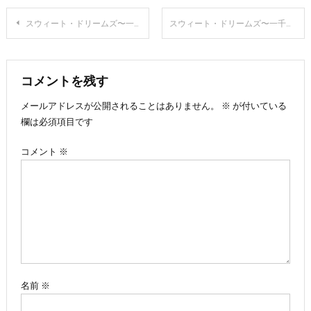
投
スウィート・ドリームズ〜一千零一夜〜 Vol.14
スウィート・ドリームズ〜一千零一夜〜 Vol.13
稿
ナ
コメントを残す
メールアドレスが公開されることはありません。
※
が付いている
ビ
欄は必須項目です
ゲ
コメント
※
ー
シ
ョ
ン
名前
※