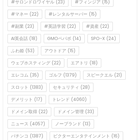
#サロンドロワイヤル
(23)
#フィンジア
(15)
#マネー
(22)
#レンタルサーバー
(15)
#副業
(23)
#英語学習
(22)
#資産
(22)
AI英会話
(18)
GMOペパボ
(14)
SPO-X
(24)
ふわ姫
(53)
アウトドア
(15)
ウェブホスティング
(22)
エアトリ
(18)
エレコム
(35)
ゴルフ
(1379)
スピークエル
(21)
スロット
(1383)
セキュリティ
(28)
デメリット
(17)
トレンド
(4060)
ドメイン取得
(22)
ドメイン管理
(33)
ニュース
(4057)
ノーブランド
(13)
パチンコ
(1387)
ビクターエンタテインメント
(16)