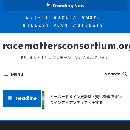
Skip
Trending Now
To
ｖｉｖｉｔ
ＳＯＬＩＡ
ＭＳＦＪ
Content
ＩＬＬＥＳＴ＿ＰＬＵＳ
Ｇｌｏｂａｌ８
racemattersconsortium.or
PR：本サイトにはプロモーションが含まれています
Menu
Search
ムームードメイン更新料：賢い管理でオン
Headline
ラインアイデンティティを守る