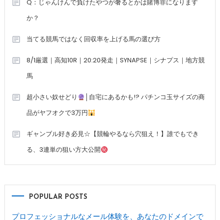
Q：じゃんけんで負けたやつが奢るとかは賭博罪になります
か？
当てる競馬ではなく回収率を上げる馬の選び方
8/1厳選｜高知10R｜20:20発走｜SYNAPSE｜シナプス｜地方競
馬
超小さい奴せどり
│自宅にあるかも!? パチンコ玉サイズの商
品がヤフオクで3万円
ギャンブル好き必見☆【競輪やるなら穴狙え！】誰でもでき
る、3連単の狙い方大公開
POPULAR POSTS
プロフェッショナルなメール体験を、あなたのドメインで