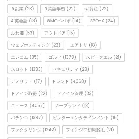
#副業
(23)
#英語学習
(22)
#資産
(22)
AI英会話
(18)
GMOペパボ
(14)
SPO-X
(24)
ふわ姫
(53)
アウトドア
(15)
ウェブホスティング
(22)
エアトリ
(18)
エレコム
(35)
ゴルフ
(1379)
スピークエル
(21)
スロット
(1383)
セキュリティ
(28)
デメリット
(17)
トレンド
(4060)
ドメイン取得
(22)
ドメイン管理
(33)
ニュース
(4057)
ノーブランド
(13)
パチンコ
(1387)
ビクターエンタテインメント
(16)
ファクタリング
(1242)
フィンジア初期脱毛
(21)