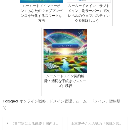
ムームードメインクーポ
ムームードメイン「サブド
ン：あなたのウェブプレゼ
メイン、別サーバー」で次
ンスを強化するスマートな
レベルのウェブホスティン
方法
グを体験しよう！
ムームードメイン契約解
除：適切な手続きでスムー
ズに移行
Tagged
オンライン戦略
,
ドメイン管理
,
ムームードメイン
,
契約期
間
投
【専門家による解説】国内オンラインカジノ運営者の初逮捕はアフィサイトの終わりの始まり
山本陽子さんの魅力「伝統と現代の美が融合した存在」