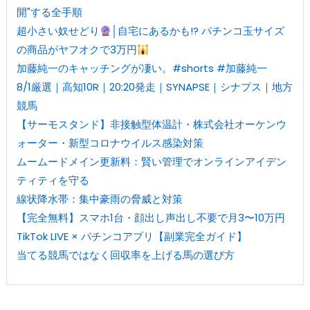
開"する全手順
超小さい奴せどり
│自宅にあるかも!? パチンコ玉サイズ
の商品がヤフオクで3万円
加藤純一のキャッチングが凄い。#shorts #加藤純一
8/1厳選｜高知10R｜20:20発走｜SYNAPSE｜シナプス｜地方
競馬
【サーモスタンド】非接触型体温計・株式会社オーケンウ
ォーター・新型コロナウイルス感染対策
ムームードメイン更新料：賢い管理でオンラインアイデン
ティティを守る
線状降水帯：集中豪雨の脅威と対策
【完全無料】スマホ1台・顔出し声出し不要で月3〜10万円
TikTok LIVE × パチンコアプリ【副業完全ガイド】
当てる競馬ではなく回収率を上げる馬の選び方