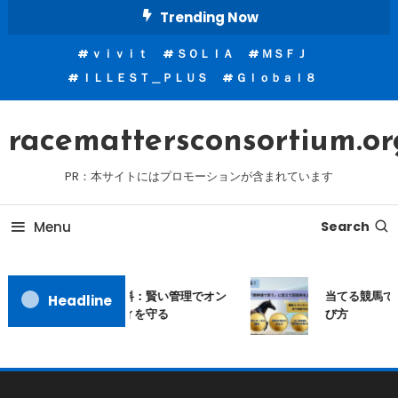
Skip
Trending Now
To
ｖｉｖｉｔ
ＳＯＬＩＡ
ＭＳＦＪ
Content
ＩＬＬＥＳＴ＿ＰＬＵＳ
Ｇｌｏｂａｌ８
racemattersconsortium.or
PR：本サイトにはプロモーションが含まれています
Menu
Search
ムームードメイン更新料：賢い管理でオン
当てる競馬では
Headline
ラインアイデンティティを守る
び方