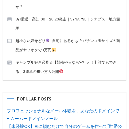
か？
8/1厳選｜高知10R｜20:20発走｜SYNAPSE｜シナプス｜地方競
馬
超小さい奴せどり
│自宅にあるかも!? パチンコ玉サイズの商
品がヤフオクで3万円
ギャンブル好き必見☆【競輪やるなら穴狙え！】誰でもでき
る、3連単の狙い方大公開
POPULAR POSTS
プロフェッショナルなメール体験を、あなたのドメインで
- ムームードメインメール
【未経験OK】AIに頼むだけで自分のゲームを作って"世界公