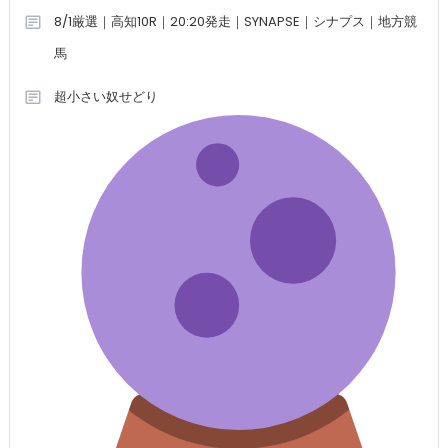
8/1厳選｜高知10R｜20:20発走｜SYNAPSE｜シナプス｜地方競
馬
超小さい奴せどり