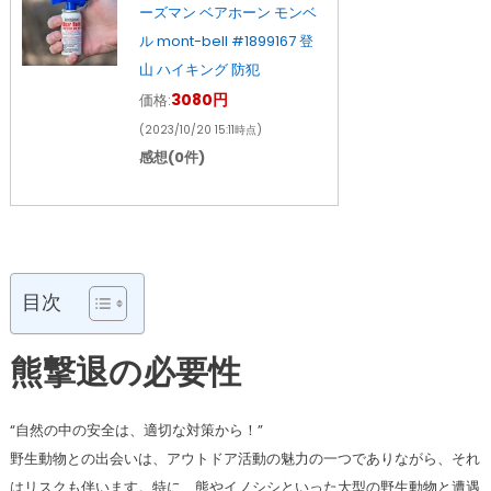
ーズマン ベアホーン モンベ
ル mont-bell #1899167 登
山 ハイキング 防犯
3080円
価格:
(2023/10/20 15:11時点)
感想(0件)
目次
熊撃退の必要性
“自然の中の安全は、適切な対策から！”
野生動物との出会いは、アウトドア活動の魅力の一つでありながら、それ
はリスクも伴います。特に、熊やイノシシといった大型の野生動物と遭遇