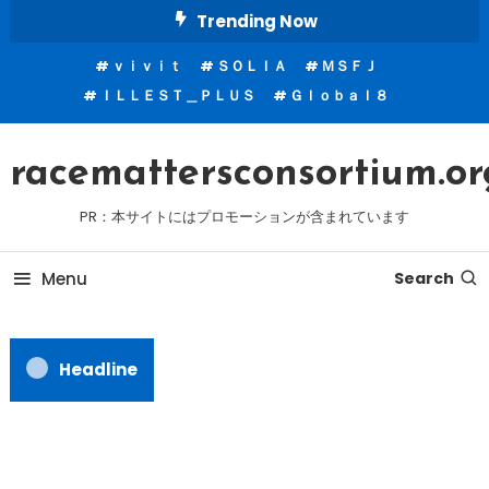
Skip
Trending Now
To
ｖｉｖｉｔ
ＳＯＬＩＡ
ＭＳＦＪ
Content
ＩＬＬＥＳＴ＿ＰＬＵＳ
Ｇｌｏｂａｌ８
racemattersconsortium.or
PR：本サイトにはプロモーションが含まれています
Menu
Search
Headline