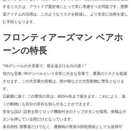
するリスクは、アウトドア愛好者にとって常に考慮すべき問題です。熊撃
退アイテムの活用は、このようなリスクを軽減し、より安全に自然を楽し
む手段となります。
フロンティアーズマン ベアホ
ーンの特長
“115デシベルの大音量で、熊を遠ざける力の源！”
強力な音量: 115デシベルという非常に大きな音量で、遭遇のリスクを低減
させます。この大音量の発報は、熊や猪などの大型動物に警告となりま
す。
広範囲に届く: この警笛の音は、800m先まで届きます。これにより、遠
くの動物にも自分の存在を知らせることができます。
安全な設計: 誤射を防ぐロック機能付きのトップボタンを採用。発報はボ
タンを押している間だけとなっています。
多目的性: 熊撃退だけでなく、遭難時の警笛や防犯用途としても使用可