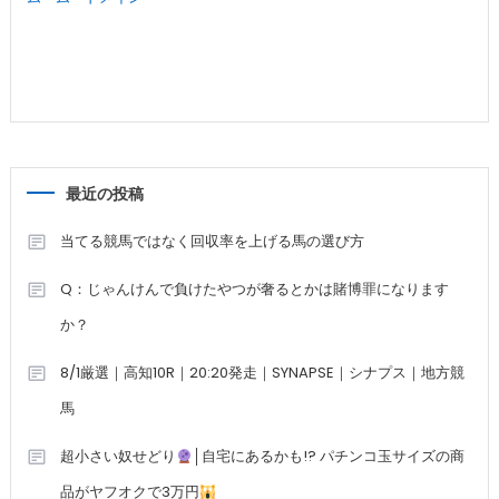
最近の投稿
当てる競馬ではなく回収率を上げる馬の選び方
Q：じゃんけんで負けたやつが奢るとかは賭博罪になります
か？
8/1厳選｜高知10R｜20:20発走｜SYNAPSE｜シナプス｜地方競
馬
超小さい奴せどり
│自宅にあるかも!? パチンコ玉サイズの商
品がヤフオクで3万円