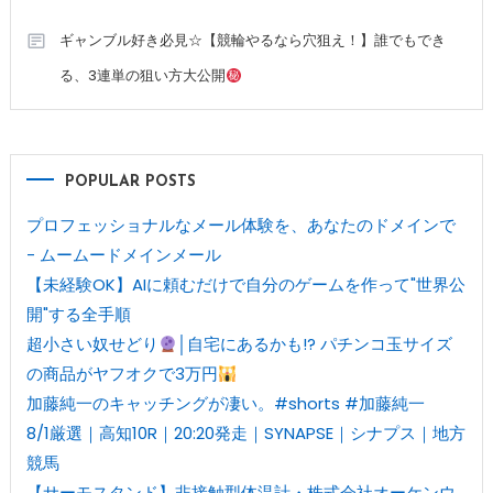
ギャンブル好き必見☆【競輪やるなら穴狙え！】誰でもでき
る、3連単の狙い方大公開
POPULAR POSTS
プロフェッショナルなメール体験を、あなたのドメインで
- ムームードメインメール
【未経験OK】AIに頼むだけで自分のゲームを作って"世界公
開"する全手順
超小さい奴せどり
│自宅にあるかも!? パチンコ玉サイズ
の商品がヤフオクで3万円
加藤純一のキャッチングが凄い。#shorts #加藤純一
8/1厳選｜高知10R｜20:20発走｜SYNAPSE｜シナプス｜地方
競馬
【サーモスタンド】非接触型体温計・株式会社オーケンウ