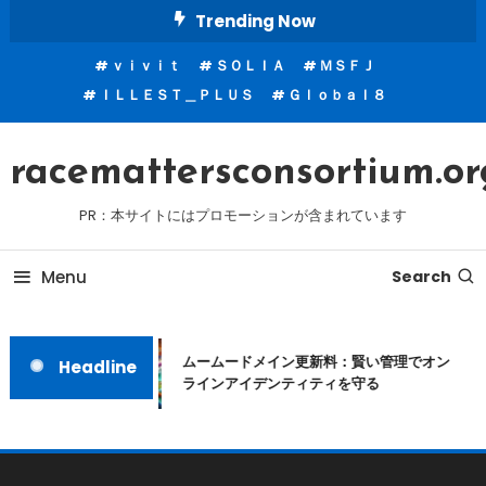
Skip
Trending Now
To
ｖｉｖｉｔ
ＳＯＬＩＡ
ＭＳＦＪ
Content
ＩＬＬＥＳＴ＿ＰＬＵＳ
Ｇｌｏｂａｌ８
racemattersconsortium.or
PR：本サイトにはプロモーションが含まれています
Menu
Search
ムームードメイン更新料：賢い管理でオン
Headline
ラインアイデンティティを守る