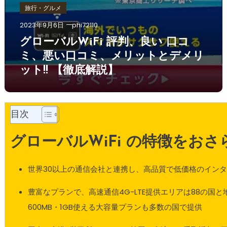
旅行・グルメ
2023年9月6日
phi72110
グローバルWiFi 評判、良い 口コ
ミ、悪い口コミ、メリットとデメリ
ット!! 【徹底解説】
目次
グローバルWiFi の特徴をお
世界30以上の通信会社と連携し、高品質で低価格のイン
豊富なプランで、高速通信4G-LTE提供エリアは88の国
600MB・1GB使える大容量プランも多数の国で提供