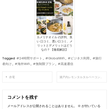
カメリナオイル の評判、良
い 口コミ、悪い口コミ、メ
リットとデメリットはどう
なの？ 【徹底解説】
Tagged
#24時間サポート
,
#GlobalWiFi
,
#ビジネス利用
,
#旅行
者向け
,
#海外WiFi
,
#無制限プラン
,
#高速通信
投
赤電
瀬戸内レモンタルタルベーコンてりたま
稿
ナ
コメントを残す
メールアドレスが公開されることはありません。
※
が付いている