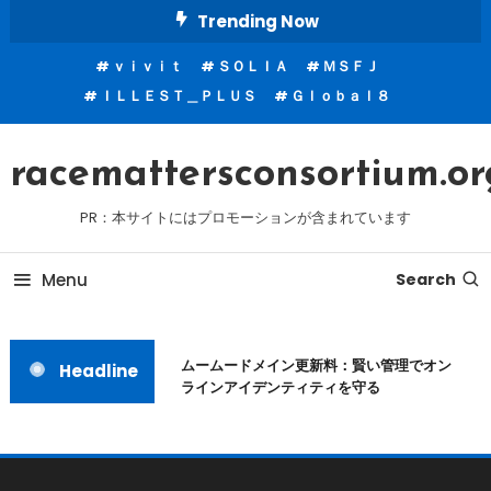
Skip
Trending Now
To
ｖｉｖｉｔ
ＳＯＬＩＡ
ＭＳＦＪ
Content
ＩＬＬＥＳＴ＿ＰＬＵＳ
Ｇｌｏｂａｌ８
racemattersconsortium.or
PR：本サイトにはプロモーションが含まれています
Menu
Search
ムームードメイン更新料：賢い管理でオン
Headline
ラインアイデンティティを守る