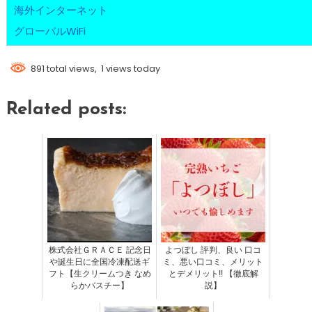
海外インターネット
グローバルWiFi
891 total views, 1 views today
Related posts:
株式会社ＧＲＡＣＥ 記念日
よつぼし 評判、良い 口コ
や誕生日に全国冷凍配送ギ
ミ、悪い口コミ、メリット
フト【生クリームつき なめ
とデメリット!! 【徹底解
らかバスチー】
説】