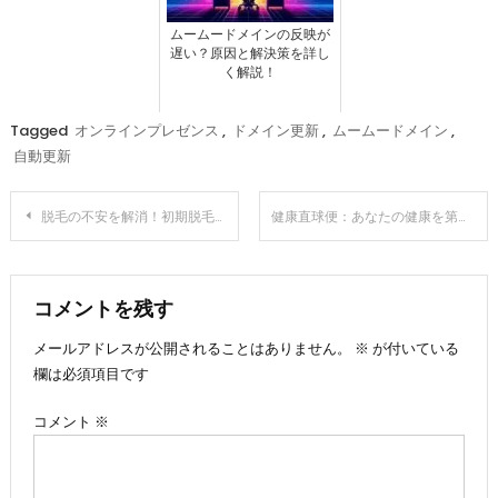
ムームードメインの反映が
遅い？原因と解決策を詳し
く解説！
Tagged
オンラインプレゼンス
,
ドメイン更新
,
ムームードメイン
,
自動更新
投
脱毛の不安を解消！初期脱毛の真実と最適な育毛剤選び
健康直球便：あなたの健康を第一に考える食事サービス
稿
ナ
コメントを残す
メールアドレスが公開されることはありません。
※
が付いている
ビ
欄は必須項目です
ゲ
コメント
※
ー