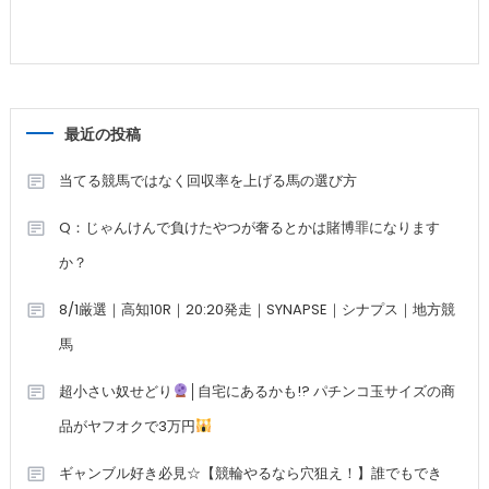
最近の投稿
当てる競馬ではなく回収率を上げる馬の選び方
Q：じゃんけんで負けたやつが奢るとかは賭博罪になります
か？
8/1厳選｜高知10R｜20:20発走｜SYNAPSE｜シナプス｜地方競
馬
超小さい奴せどり
│自宅にあるかも!? パチンコ玉サイズの商
品がヤフオクで3万円
ギャンブル好き必見☆【競輪やるなら穴狙え！】誰でもでき