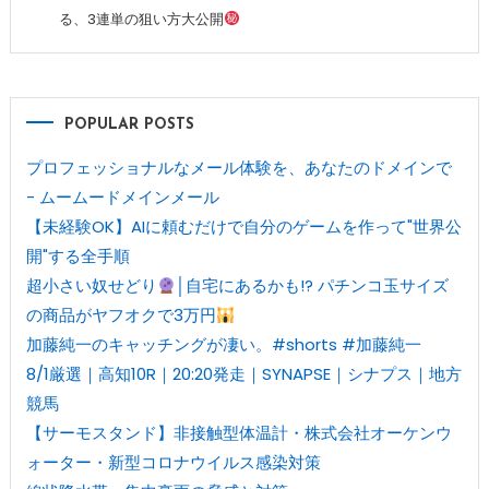
る、3連単の狙い方大公開
POPULAR POSTS
プロフェッショナルなメール体験を、あなたのドメインで
- ムームードメインメール
【未経験OK】AIに頼むだけで自分のゲームを作って"世界公
開"する全手順
超小さい奴せどり
│自宅にあるかも!? パチンコ玉サイズ
の商品がヤフオクで3万円
加藤純一のキャッチングが凄い。#shorts #加藤純一
8/1厳選｜高知10R｜20:20発走｜SYNAPSE｜シナプス｜地方
競馬
【サーモスタンド】非接触型体温計・株式会社オーケンウ
ォーター・新型コロナウイルス感染対策