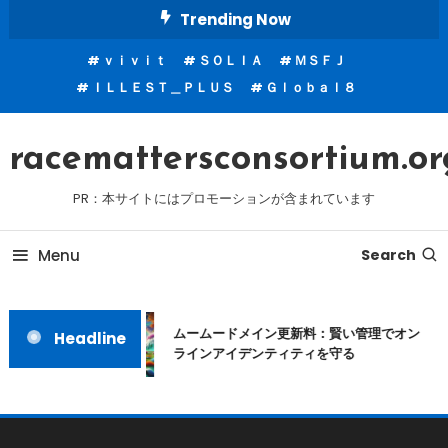
Skip
Trending Now
To
ｖｉｖｉｔ
ＳＯＬＩＡ
ＭＳＦＪ
Content
ＩＬＬＥＳＴ＿ＰＬＵＳ
Ｇｌｏｂａｌ８
racemattersconsortium.or
PR：本サイトにはプロモーションが含まれています
Menu
Search
ムームードメイン更新料：賢い管理でオン
Headline
ラインアイデンティティを守る