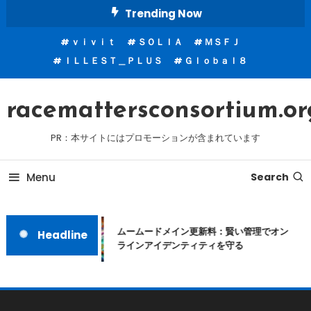
Skip
Trending Now
To
ｖｉｖｉｔ
ＳＯＬＩＡ
ＭＳＦＪ
Content
ＩＬＬＥＳＴ＿ＰＬＵＳ
Ｇｌｏｂａｌ８
racemattersconsortium.or
PR：本サイトにはプロモーションが含まれています
Menu
Search
ムームードメイン更新料：賢い管理でオン
Headline
ラインアイデンティティを守る