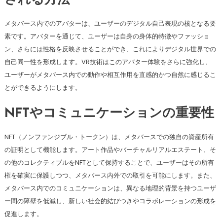
される方法
メタバース内でのアバターは、ユーザーのデジタル自己表現の核となる要
素です。アバターを通じて、ユーザーは自身の身体的特徴やファッショ
ン、さらには性格を反映させることができ、これによりデジタル世界での
自己同一性を形成します。VR技術はこのアバター体験をさらに強化し、
ユーザーがメタバース内での動作や相互作用を直感的かつ自然に感じるこ
とができるようにします。
NFTやコミュニケーションの重要性
NFT（ノンファンジブル・トークン）は、メタバースでの独自の資産所有
の証明として機能します。アート作品やバーチャルリアルエステート、そ
の他のコレクティブルをNFTとして保持することで、ユーザーはその所有
権を確実に保護しつつ、メタバース内外での取引を可能にします。また、
メタバース内でのコミュニケーションは、異なる地理的背景を持つユーザ
ー間の障壁を低減し、新しい社会的結びつきやコラボレーションの形成を
促進します。