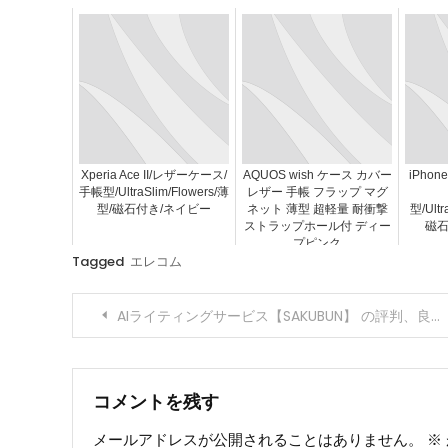
Xperia Ace II/レザーケース/
AQUOS wish ケース カバー
iPhon
手帳型/UltraSlim/Flowers/薄
レザー 手帳 フラップ マグ
型/磁石付き/ネイビー
ネット 薄型 超軽量 耐衝撃
型/Ultr
ストラップホール付 ディー
磁石
プピンク
Tagged
エレコム
投
AIライティングサービス【SAKUBUN】 の評判、良い 口コミ、悪い口コミ、メリットとデメリットはどうなの？
稿
ナ
コメントを残す
メールアドレスが公開されることはありません。
※