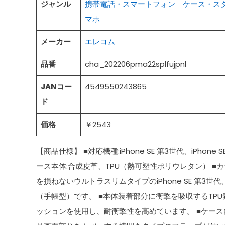
ジャンル
携帯電話・スマートフォン
ケース・ス
マホ
メーカー
エレコム
品番
cha_202206pma22splfujpnl
JANコー
4549550243865
ド
価格
￥2543
【商品仕様】 ■対応機種:iPhone SE 第3世代、iPhone S
ース本体:合成皮革、TPU（熱可塑性ポリウレタン） ■カ
を損ねないウルトラスリムタイプのiPhone SE 第3世代、iP
（手帳型）です。 ■本体装着部分に衝撃を吸収するTP
ッションを使用し、耐衝撃性を高めています。 ■ケース