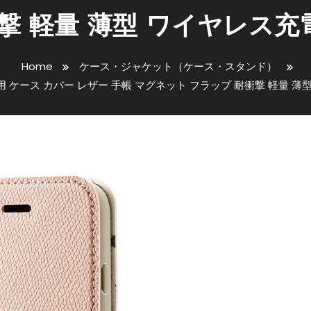
ンド
家電・PC・スマホ
携帯電話・スマートフォン
撃 軽量 薄型 ワイヤレス
 第2世代/8/7 用 ケース カバー レ
Home
ケース・ジャケット（ケース・スタンド）
代/8/7 用 ケース カバー レザー 手帳 マグネット フラップ 耐衝撃 軽
ラップ 耐衝撃 軽量 薄型 ワイヤ
ピンク