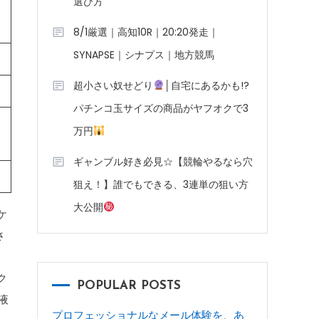
選び方
8/1厳選｜高知10R｜20:20発走｜
SYNAPSE｜シナプス｜地方競馬
超小さい奴せどり
│自宅にあるかも!?
パチンコ玉サイズの商品がヤフオクで3
万円
ギャンブル好き必見☆【競輪やるなら穴
狙え！】誰でもできる、3連単の狙い方
大公開
ケ
さ
ク
POPULAR POSTS
液
プロフェッショナルなメール体験を、あ