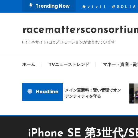
Skip
Trending Now
ｖｉｖｉｔ
ＳＯＬＩＡ
To
Content
racemattersconsortiu
PR：本サイトにはプロモーションが含まれています
ホーム
TVニューストレンド
マネー・資産・副
ムームードメイン更新料：賢い管理でオン
Headline
ラインアイデンティティを守る
iPhone SE 第3世代