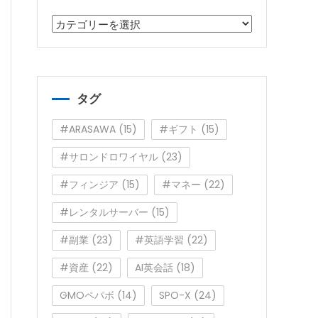
カ
テ
ゴ
リ
ー
タグ
#ARASAWA
(15)
#ギフト
(15)
#サロンドロワイヤル
(23)
#フィンジア
(15)
#マネー
(22)
#レンタルサーバー
(15)
#副業
(23)
#英語学習
(22)
#資産
(22)
AI英会話
(18)
GMOペパボ
(14)
SPO-X
(24)