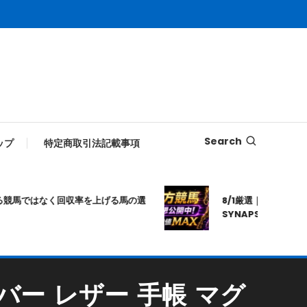
Search
ップ
特定商取引法記載事項
ではなく回収率を上げる馬の選
8/1厳選｜高知10R｜20:
SYNAPSE｜シナプス｜
ス カバー レザー 手帳 マグ