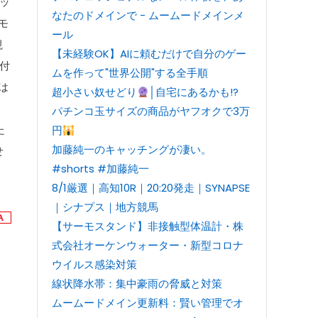
ッ
なたのドメインで - ムームードメインメ
モ
ール
視
【未経験OK】AIに頼むだけで自分のゲー
付
ムを作って"世界公開"する全手順
は
超小さい奴せどり
│自宅にあるかも!?
パチンコ玉サイズの商品がヤフオクで3万
た
円
加藤純一のキャッチングが凄い。
せ
#shorts #加藤純一
8/1厳選｜高知10R｜20:20発走｜SYNAPSE
｜シナプス｜地方競馬
【サーモスタンド】非接触型体温計・株
式会社オーケンウォーター・新型コロナ
ウイルス感染対策
線状降水帯：集中豪雨の脅威と対策
ムームードメイン更新料：賢い管理でオ