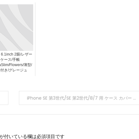
e 6.1inch 2眼/レザー
ケース/手帳
aSlim/Flowers/薄型/
付き/グレージュ
iPhone SE 第3世代/SE 第2世代/8/7 用 ケース カバー レザー 手帳 マグネット フラップ 耐衝撃 軽量 薄型 ワイヤレス充電可 ストラップホール付 ディープピンク
が付いている欄は必須項目です