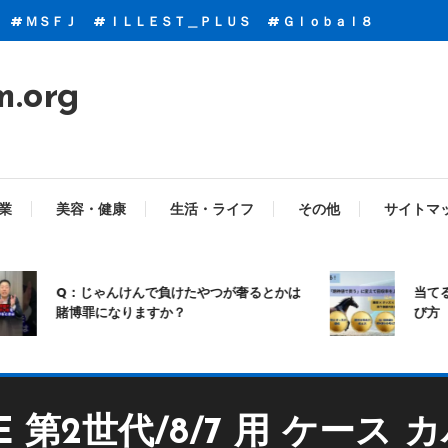
ＭＳＦＪ
ＩＬＬＥＳＴ＿ＰＬＵＳ
Ｇｌｏｂａｌ８
m.org
業
美容・健康
生活・ライフ
その他
サイトマ
Q：じゃんけんで負けたやつが奢るとかは
当てる競馬
賭博罪になりますか？
び方
/SE 第2世代/8/7 用 ケー