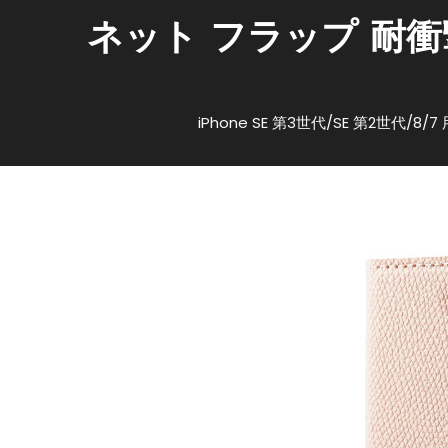
ケース・ジャケット（ケース・スタンド）
ケース・スタ
ネット フラップ 耐衝
2023年8月20日
phi72110
IPhone SE 第3世代/SE
iPhone SE 第3世代/SE 第2世
ザー 手帳 マグネット フ
レス充電可 スモーキー