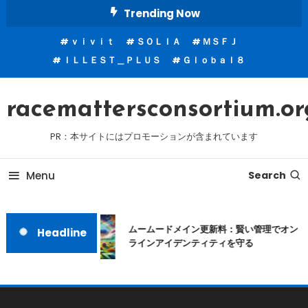
Skip
Trending Now
To
ｖｉｖｉｔ
ＳＯＬＩＡ
ＭＳＦＪ
Content
ＩＬＬＥＳＴ＿ＰＬＵＳ
Ｇｌｏｂａｌ８
racemattersconsortium.or
PR：本サイトにはプロモーションが含まれています
Menu
Search
ムームードメイン更新料：賢い管理でオン
Headline
ラインアイデンティティを守る