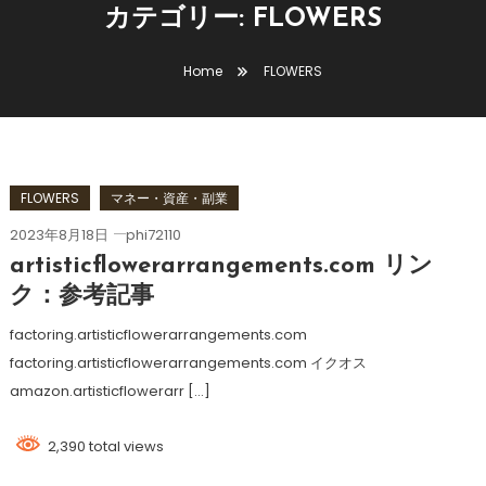
カテゴリー:
FLOWERS
Home
FLOWERS
FLOWERS
マネー・資産・副業
2023年8月18日
phi72110
artisticflowerarrangements.com リン
ク：参考記事
factoring.artisticflowerarrangements.com
factoring.artisticflowerarrangements.com イクオス
amazon.artisticflowerarr […]
2,390 total views