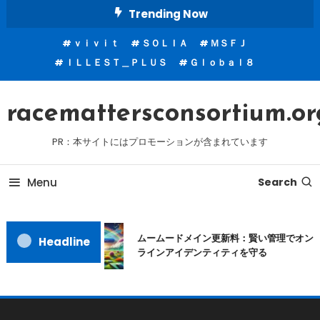
Skip
Trending Now
To
ｖｉｖｉｔ
ＳＯＬＩＡ
ＭＳＦＪ
Content
ＩＬＬＥＳＴ＿ＰＬＵＳ
Ｇｌｏｂａｌ８
racemattersconsortium.or
PR：本サイトにはプロモーションが含まれています
Menu
Search
ムームードメイン更新料：賢い管理でオン
Headline
ラインアイデンティティを守る