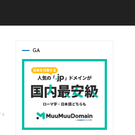
GA
する