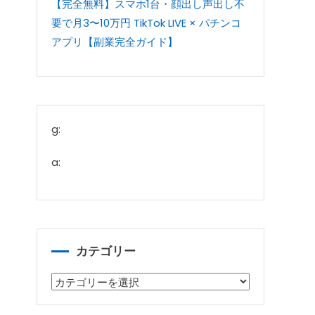
【完全無料】スマホ1台・顔出し声出し不
要で月3〜10万円 TikTok LIVE × パチンコ
アプリ【副業完全ガイド】
g:
a:
カテゴリー
カ
テ