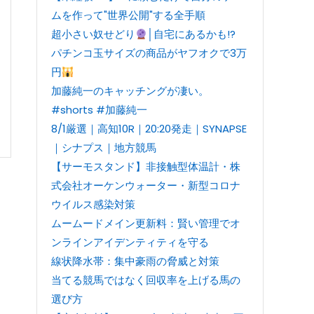
ムを作って"世界公開"する全手順
超小さい奴せどり
│自宅にあるかも!?
パチンコ玉サイズの商品がヤフオクで3万
円
加藤純一のキャッチングが凄い。
#shorts #加藤純一
8/1厳選｜高知10R｜20:20発走｜SYNAPSE
｜シナプス｜地方競馬
【サーモスタンド】非接触型体温計・株
式会社オーケンウォーター・新型コロナ
ウイルス感染対策
ムームードメイン更新料：賢い管理でオ
ンラインアイデンティティを守る
線状降水帯：集中豪雨の脅威と対策
当てる競馬ではなく回収率を上げる馬の
選び方