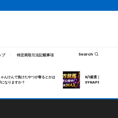
Search
ップ
特定商取引法記載事項
んけんで負けたやつが奢るとかは
8/1厳選｜高知10R｜20:
りますか？
SYNAPSE｜シナプス｜