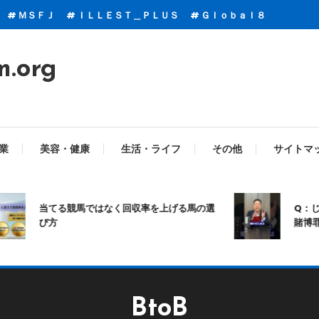
ＭＳＦＪ
ＩＬＬＥＳＴ＿ＰＬＵＳ
Ｇｌｏｂａｌ８
m.org
業
美容・健康
生活・ライフ
その他
サイトマ
当てる競馬ではなく回収率を上げる馬の選
Q：じゃ
び方
賭博罪にな
BtoB