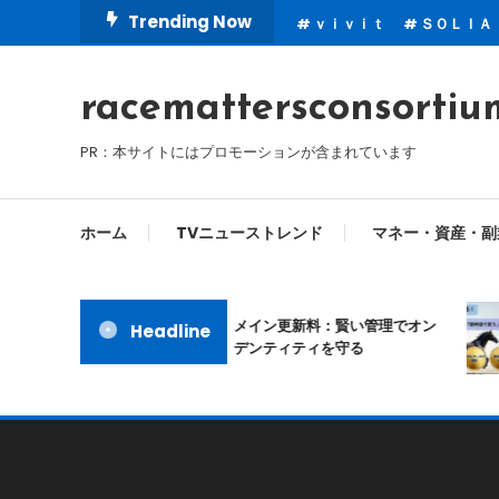
Skip
Trending Now
ｖｉｖｉｔ
ＳＯＬＩＡ
To
Content
racemattersconsortiu
PR：本サイトにはプロモーションが含まれています
ホーム
TVニューストレンド
マネー・資産・副
ムームードメイン更新料：賢い管理でオン
Headline
ラインアイデンティティを守る