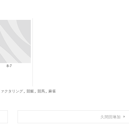
8-7
ファクタリング
,
競艇
,
競馬
,
麻雀
久間田琳加