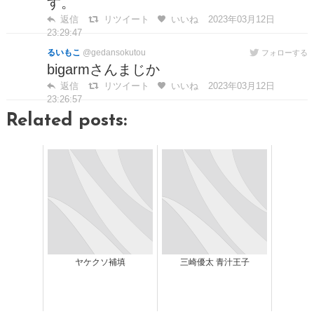
す。
返信
リツイート
いいね
2023年03月12日
23:29:47
るいもこ
@gedansokutou
フォローする
bigarmさんまじか
返信
リツイート
いいね
2023年03月12日
23:26:57
Related posts:
ヤケクソ補填
三崎優太 青汁王子