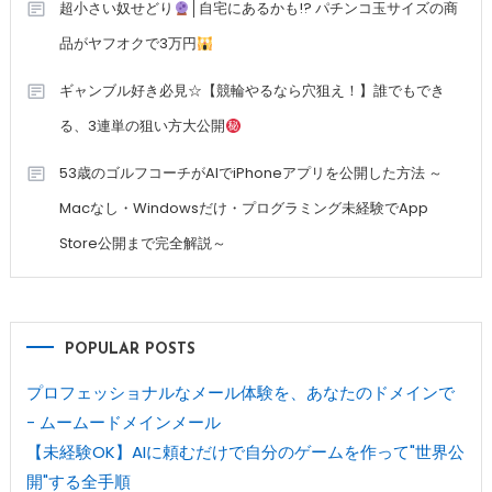
超小さい奴せどり
│自宅にあるかも!? パチンコ玉サイズの商
品がヤフオクで3万円
ギャンブル好き必見☆【競輪やるなら穴狙え！】誰でもでき
る、3連単の狙い方大公開
53歳のゴルフコーチがAIでiPhoneアプリを公開した方法 ～
Macなし・Windowsだけ・プログラミング未経験でApp
Store公開まで完全解説～
POPULAR POSTS
プロフェッショナルなメール体験を、あなたのドメインで
- ムームードメインメール
【未経験OK】AIに頼むだけで自分のゲームを作って"世界公
開"する全手順