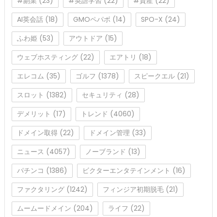
#副業
(23)
#英語学習
(22)
#資産
(22)
AI英会話
(18)
GMOペパボ
(14)
SPO-X
(24)
ふわ姫
(53)
アウトドア
(15)
ウェブホスティング
(22)
エアトリ
(18)
エレコム
(35)
ゴルフ
(1378)
スピークエル
(21)
スロット
(1382)
セキュリティ
(28)
デメリット
(17)
トレンド
(4060)
ドメイン取得
(22)
ドメイン管理
(33)
ニュース
(4057)
ノーブランド
(13)
パチンコ
(1386)
ビクターエンタテインメント
(16)
ファクタリング
(1242)
フィンジア初期脱毛
(21)
ムームードメイン
(204)
ライフ
(22)