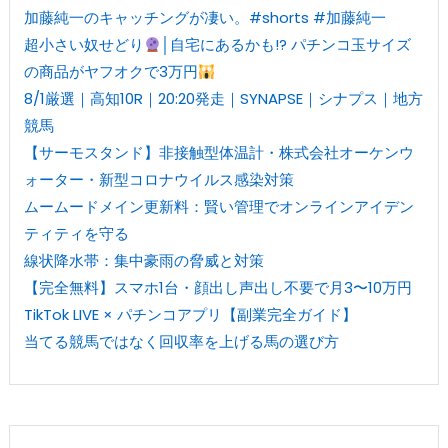
加藤純一のキャッチングが凄い。#shorts #加藤純一
超小さい奴せどり
│自宅にあるかも!? パチンコ玉サイズ
の商品がヤフオクで3万円
8/1厳選｜高知10R｜20:20発走｜SYNAPSE｜シナプス｜地方
競馬
【サーモスタンド】非接触型体温計・株式会社オーケンウ
ォーター・新型コロナウイルス感染対策
ムームードメイン更新料：賢い管理でオンラインアイデン
ティティを守る
線状降水帯：集中豪雨の脅威と対策
【完全無料】スマホ1台・顔出し声出し不要で月3〜10万円
TikTok LIVE × パチンコアプリ【副業完全ガイド】
当てる競馬ではなく回収率を上げる馬の選び方