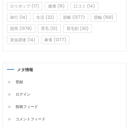
ロリポップ
(17)
健康
(15)
口コミ
(14)
旅行
(14)
生活
(22)
競艇
(1377)
競輪
(168)
競馬
(1378)
育毛
(13)
育毛剤
(30)
資金調達
(14)
麻雀
(1377)
メタ情報
登録
ログイン
投稿フィード
コメントフィード