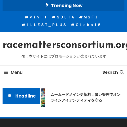
Skip
Trending Now
To
ｖｉｖｉｔ
ＳＯＬＩＡ
ＭＳＦＪ
Content
ＩＬＬＥＳＴ＿ＰＬＵＳ
Ｇｌｏｂａｌ８
racemattersconsortium.or
PR：本サイトにはプロモーションが含まれています
Menu
Search
ムームードメイン更新料：賢い管理でオン
Headline
ラインアイデンティティを守る