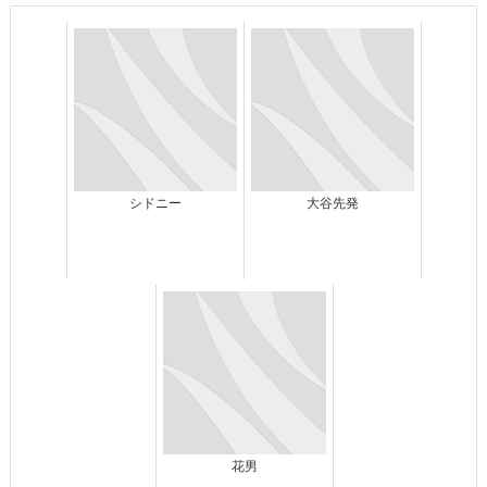
シドニー
大谷先発
花男