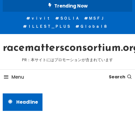
Skip
Trending Now
To
ｖｉｖｉｔ
ＳＯＬＩＡ
ＭＳＦＪ
Content
ＩＬＬＥＳＴ＿ＰＬＵＳ
Ｇｌｏｂａｌ８
racemattersconsortium.or
PR：本サイトにはプロモーションが含まれています
Menu
Search
Headline