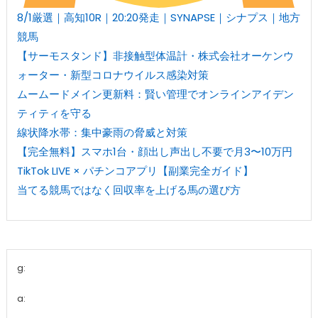
8/1厳選｜高知10R｜20:20発走｜SYNAPSE｜シナプス｜地方
競馬
【サーモスタンド】非接触型体温計・株式会社オーケンウ
ォーター・新型コロナウイルス感染対策
ムームードメイン更新料：賢い管理でオンラインアイデン
ティティを守る
線状降水帯：集中豪雨の脅威と対策
【完全無料】スマホ1台・顔出し声出し不要で月3〜10万円
TikTok LIVE × パチンコアプリ【副業完全ガイド】
当てる競馬ではなく回収率を上げる馬の選び方
g:
a: