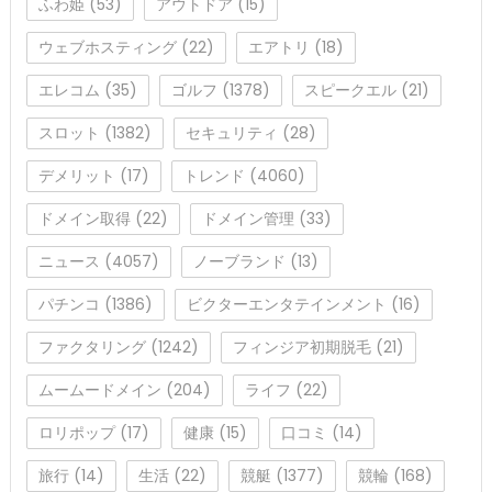
ふわ姫
(53)
アウトドア
(15)
ウェブホスティング
(22)
エアトリ
(18)
エレコム
(35)
ゴルフ
(1378)
スピークエル
(21)
スロット
(1382)
セキュリティ
(28)
デメリット
(17)
トレンド
(4060)
ドメイン取得
(22)
ドメイン管理
(33)
ニュース
(4057)
ノーブランド
(13)
パチンコ
(1386)
ビクターエンタテインメント
(16)
ファクタリング
(1242)
フィンジア初期脱毛
(21)
ムームードメイン
(204)
ライフ
(22)
ロリポップ
(17)
健康
(15)
口コミ
(14)
旅行
(14)
生活
(22)
競艇
(1377)
競輪
(168)