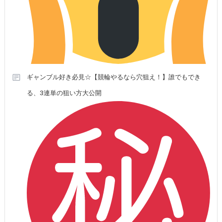
ギャンブル好き必見☆【競輪やるなら穴狙え！】誰でもでき
る、3連単の狙い方大公開