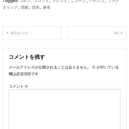
Tagged
ゴルフ
,
スロット
,
トレンド
,
ニュース
,
パチンコ
,
ファク
タリング
,
競艇
,
競馬
,
麻雀
投
西内まりや
IHI
稿
ナ
コメントを残す
メールアドレスが公開されることはありません。
※
が付いている
ビ
欄は必須項目です
ゲ
コメント
※
ー
シ
ョ