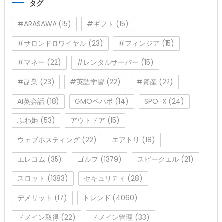
タグ
ー
#ARASAWA
(15)
#ギフト
(15)
#サロンドロワイヤル
(23)
#フィンジア
(15)
#マネー
(22)
#レンタルサーバー
(15)
#副業
(23)
#英語学習
(22)
#資産
(22)
AI英会話
(18)
GMOペパボ
(14)
SPO-X
(24)
ふわ姫
(53)
アウトドア
(15)
ウェブホスティング
(22)
エアトリ
(18)
エレコム
(35)
ゴルフ
(1379)
スピークエル
(21)
スロット
(1383)
セキュリティ
(28)
デメリット
(17)
トレンド
(4060)
ドメイン取得
(22)
ドメイン管理
(33)