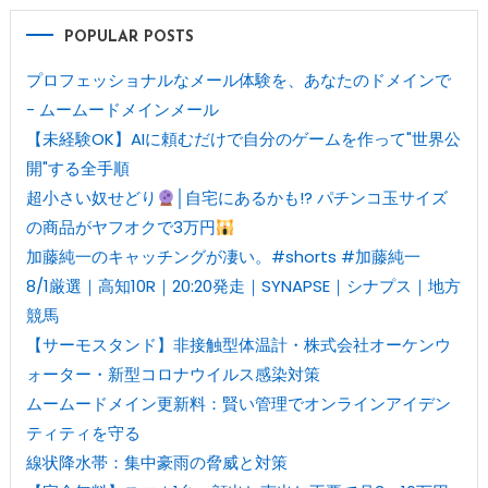
POPULAR POSTS
プロフェッショナルなメール体験を、あなたのドメインで
- ムームードメインメール
【未経験OK】AIに頼むだけで自分のゲームを作って"世界公
開"する全手順
超小さい奴せどり
│自宅にあるかも!? パチンコ玉サイズ
の商品がヤフオクで3万円
加藤純一のキャッチングが凄い。#shorts #加藤純一
8/1厳選｜高知10R｜20:20発走｜SYNAPSE｜シナプス｜地方
競馬
【サーモスタンド】非接触型体温計・株式会社オーケンウ
ォーター・新型コロナウイルス感染対策
ムームードメイン更新料：賢い管理でオンラインアイデン
ティティを守る
線状降水帯：集中豪雨の脅威と対策