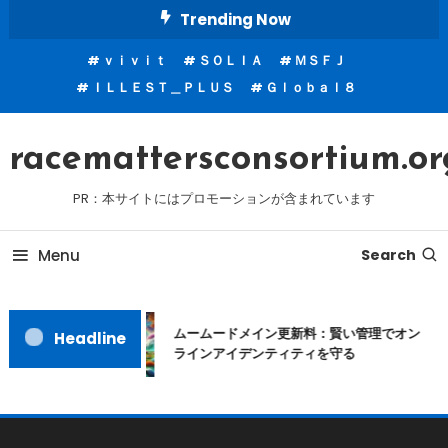
Skip
Trending Now
To
ｖｉｖｉｔ
ＳＯＬＩＡ
ＭＳＦＪ
Content
ＩＬＬＥＳＴ＿ＰＬＵＳ
Ｇｌｏｂａｌ８
racemattersconsortium.or
PR：本サイトにはプロモーションが含まれています
Menu
Search
ムームードメイン更新料：賢い管理でオン
Headline
ラインアイデンティティを守る