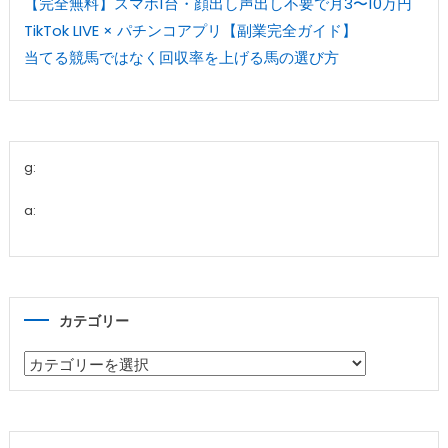
【完全無料】スマホ1台・顔出し声出し不要で月3〜10万円
TikTok LIVE × パチンコアプリ【副業完全ガイド】
当てる競馬ではなく回収率を上げる馬の選び方
g:
a:
カテゴリー
カ
テ
ゴ
リ