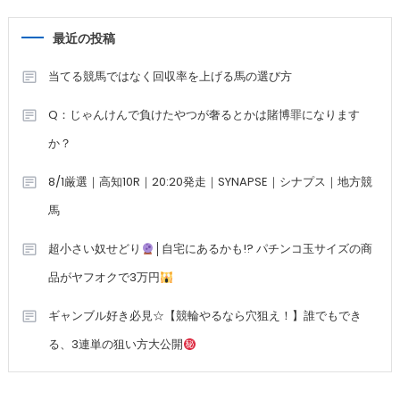
最近の投稿
当てる競馬ではなく回収率を上げる馬の選び方
Q：じゃんけんで負けたやつが奢るとかは賭博罪になります
か？
8/1厳選｜高知10R｜20:20発走｜SYNAPSE｜シナプス｜地方競
馬
超小さい奴せどり
│自宅にあるかも!? パチンコ玉サイズの商
品がヤフオクで3万円
ギャンブル好き必見☆【競輪やるなら穴狙え！】誰でもでき
る、3連単の狙い方大公開