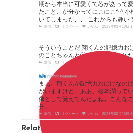
期から本当に可愛くて芯があって
たこと、が分かってにこにこ^ ^
いてしまった、、 これからも輝い
返信
リツイート
いいね
2023年03月13日 14
そういうことだ 翔くんの記憶力お
のことちゃんと覚えてるってこと
返信
リツイート
いいね
2023年03月13日 14
智翔
@amnosyamalove
まぁ、翔くんが記憶力おばけなの
がいますけど。ああ、松本潤ってい
像として覚えてんだよね。こんな
分。
返信
リツイート
いいね
2023年03月13日 14
Related posts: