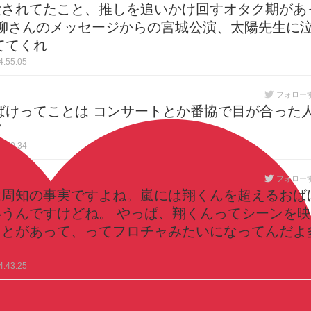
愛されてたこと、推しを追いかけ回すオタク期があ
 小柳さんのメッセージからの宮城公演、太陽先生に
ててくれ
:55:05
フォロー
ばけってことは コンサートとか番協で目が合った
だ
:50:34
フォロー
は周知の事実ですよね。嵐には翔くんを超えるおば
うんですけどね。 やっぱ、翔くんってシーンを映
ことがあって、ってフロチャみたいになってんだよ
:43:25