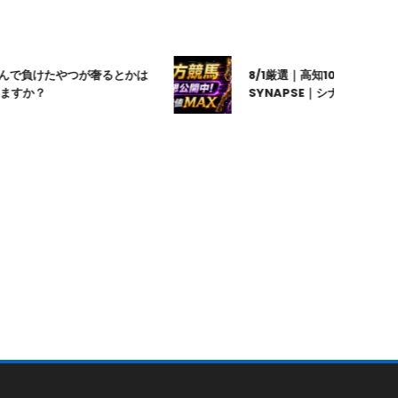
゙負けたやつが奢るとかは
8/1厳選｜高知10R｜20:20発走
すか？
SYNAPSE｜シナプス｜地方競馬