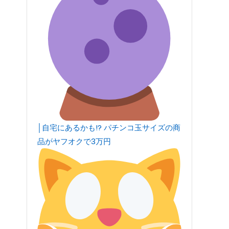
│自宅にあるかも!? パチンコ玉サイズの商
品がヤフオクで3万円