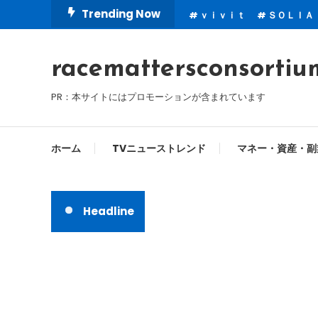
Skip
Trending Now
ｖｉｖｉｔ
ＳＯＬＩＡ
To
Content
racemattersconsortiu
PR：本サイトにはプロモーションが含まれています
ホーム
TVニューストレンド
マネー・資産・副
Headline