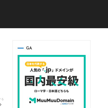
GA
する
少