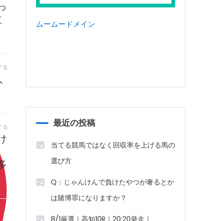
っ
泣
ムームードメイン
する
人
最近の投稿
する
け
当てる競馬ではなく回収率を上げる馬の
選び方
多
Q：じゃんけんで負けたやつが奢るとか
は賭博罪になりますか？
8/1厳選｜高知10R｜20:20発走｜