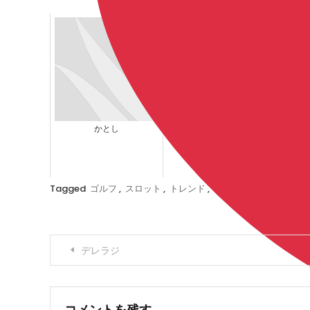
ASAP
かとし
Tagged
ゴルフ
,
スロット
,
トレンド
,
ニュース
,
パチンコ
,
投
デレラジ
稿