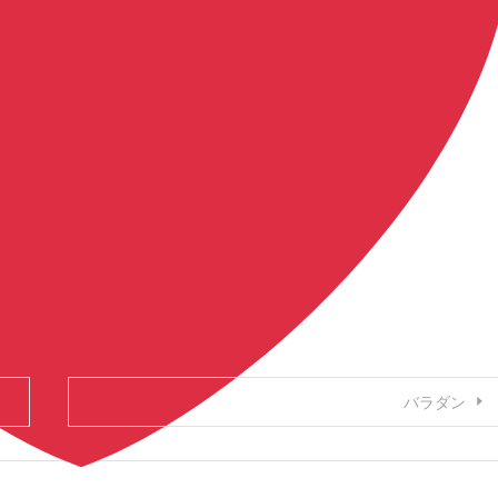
それは唐揚げ
ファクタリング
,
競艇
,
競馬
,
麻雀
バラダン