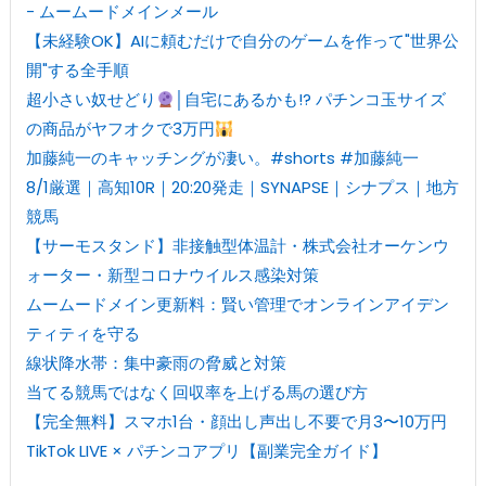
- ムームードメインメール
【未経験OK】AIに頼むだけで自分のゲームを作って"世界公
開"する全手順
超小さい奴せどり
│自宅にあるかも!? パチンコ玉サイズ
の商品がヤフオクで3万円
加藤純一のキャッチングが凄い。#shorts #加藤純一
8/1厳選｜高知10R｜20:20発走｜SYNAPSE｜シナプス｜地方
競馬
【サーモスタンド】非接触型体温計・株式会社オーケンウ
ォーター・新型コロナウイルス感染対策
ムームードメイン更新料：賢い管理でオンラインアイデン
ティティを守る
線状降水帯：集中豪雨の脅威と対策
当てる競馬ではなく回収率を上げる馬の選び方
【完全無料】スマホ1台・顔出し声出し不要で月3〜10万円
TikTok LIVE × パチンコアプリ【副業完全ガイド】