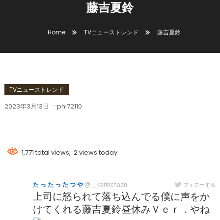
藤吉夏鈴
Home
TVニューストレンド
藤吉夏鈴
TVニューストレンド
2023年3月13日
phi72110
藤吉夏鈴
1,771 total views, 2 views today
た っ た っ た つ や
@__karinchaan
フォローする
上司に怒られて落ち込んでる僕に声をか
けてくれる藤吉夏鈴昼休みＶｅｒ．やね