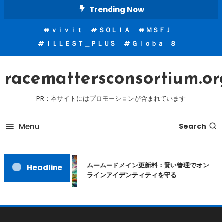
Skip
Trending Now
To
ｖｉｖｉｔ
ＳＯＬＩＡ
ＭＳＦＪ
Content
ＩＬＬＥＳＴ＿ＰＬＵＳ
Ｇｌｏｂａｌ８
racemattersconsortium.or
PR：本サイトにはプロモーションが含まれています
Menu
Search
ムームードメイン更新料：賢い管理でオン
Headline
ラインアイデンティティを守る