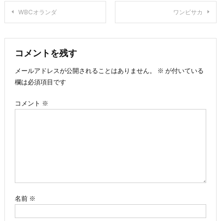
投
WBCオランダ
ワンビサカ
稿
ナ
コメントを残す
メールアドレスが公開されることはありません。
※
が付いている
ビ
欄は必須項目です
ゲ
コメント
※
ー
シ
ョ
ン
名前
※