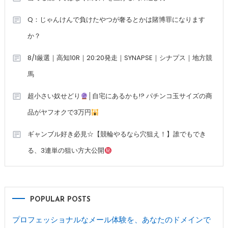
Q：じゃんけんで負けたやつが奢るとかは賭博罪になります
か？
8/1厳選｜高知10R｜20:20発走｜SYNAPSE｜シナプス｜地方競
馬
超小さい奴せどり
│自宅にあるかも!? パチンコ玉サイズの商
品がヤフオクで3万円
ギャンブル好き必見☆【競輪やるなら穴狙え！】誰でもでき
る、3連単の狙い方大公開
POPULAR POSTS
プロフェッショナルなメール体験を、あなたのドメインで