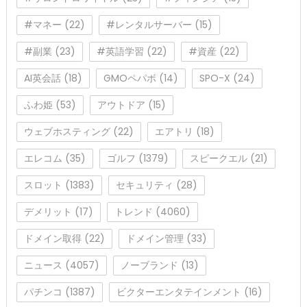
#マネー
(22)
#レンタルサーバー
(15)
#副業
(23)
#英語学習
(22)
#資産
(22)
AI英会話
(18)
GMOペパボ
(14)
SPO-X
(24)
ふわ姫
(53)
アウトドア
(15)
ウェブホスティング
(22)
エアトリ
(18)
エレコム
(35)
ゴルフ
(1379)
スピークエル
(21)
スロット
(1383)
セキュリティ
(28)
デメリット
(17)
トレンド
(4060)
ドメイン取得
(22)
ドメイン管理
(33)
ニュース
(4057)
ノーブランド
(13)
パチンコ
(1387)
ビクターエンタテインメント
(16)