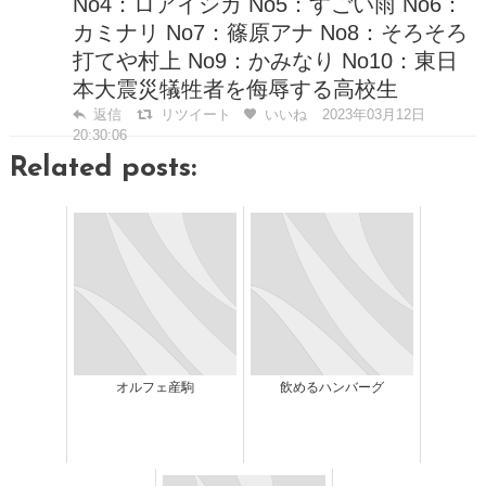
No4：ロアイシガ No5：すごい雨 No6：
カミナリ No7：篠原アナ No8：そろそろ
打てや村上 No9：かみなり No10：東日
本大震災犠牲者を侮辱する高校生
返信
リツイート
いいね
2023年03月12日
20:30:06
Related posts:
オルフェ産駒
飲めるハンバーグ