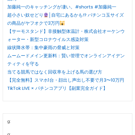
加藤純一のキャッチングが凄い。#shorts #加藤純一
超小さい奴せどり
│自宅にあるかも!? パチンコ玉サイズ
の商品がヤフオクで3万円
【サーモスタンド】非接触型体温計・株式会社オーケンウ
ォーター・新型コロナウイルス感染対策
線状降水帯：集中豪雨の脅威と対策
ムームードメイン更新料：賢い管理でオンラインアイデン
ティティを守る
当てる競馬ではなく回収率を上げる馬の選び方
【完全無料】スマホ1台・顔出し声出し不要で月3〜10万円
TikTok LIVE × パチンコアプリ【副業完全ガイド】
g:
a: