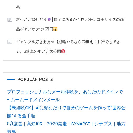
馬
超小さい奴せどり
│自宅にあるかも!? パチンコ玉サイズの商
品がヤフオクで3万円
ギャンブル好き必見☆【競輪やるなら穴狙え！】誰でもでき
る、3連単の狙い方大公開
POPULAR POSTS
プロフェッショナルなメール体験を、あなたのドメインで
- ムームードメインメール
【未経験OK】AIに頼むだけで自分のゲームを作って"世界公
開"する全手順
8/1厳選｜高知10R｜20:20発走｜SYNAPSE｜シナプス｜地方
競馬