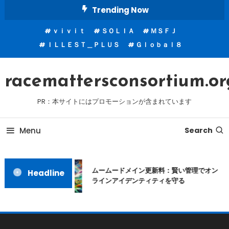
Skip
Trending Now
To
ｖｉｖｉｔ
ＳＯＬＩＡ
ＭＳＦＪ
Content
ＩＬＬＥＳＴ＿ＰＬＵＳ
Ｇｌｏｂａｌ８
racemattersconsortium.or
PR：本サイトにはプロモーションが含まれています
Menu
Search
ムームードメイン更新料：賢い管理でオン
Headline
ラインアイデンティティを守る