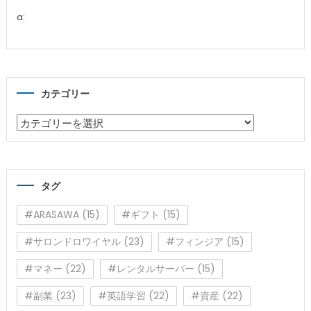
a:
カテゴリー
カ
テ
ゴ
リ
タグ
ー
#ARASAWA
(15)
#ギフト
(15)
#サロンドロワイヤル
(23)
#フィンジア
(15)
#マネー
(22)
#レンタルサーバー
(15)
#副業
(23)
#英語学習
(22)
#資産
(22)