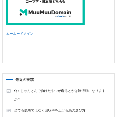
ムームードメイン
最近の投稿
Q：じゃんけんで負けたやつが奢るとかは賭博罪になります
か？
当てる競馬ではなく回収率を上げる馬の選び方