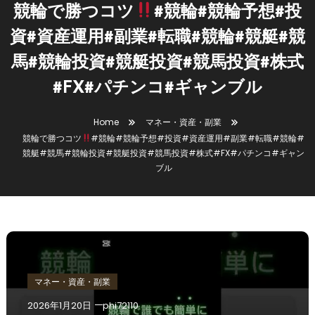
競輪で勝つコツ
#競輪#競輪予想#投
資#資産運用#副業#転職#競輪#競艇#競
馬#競輪投資#競艇投資#競馬投資#株式
#FX#パチンコ#ギャンブル
Home
マネー・資産・副業
競輪で勝つコツ
#競輪#競輪予想#投資#資産運用#副業#転職#競輪#
競艇#競馬#競輪投資#競艇投資#競馬投資#株式#FX#パチンコ#ギャン
ブル
マネー・資産・副業
2026年1月20日
phi72110