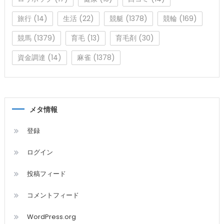
旅行
(14)
生活
(22)
競艇
(1378)
競輪
(169)
競馬
(1379)
育毛
(13)
育毛剤
(30)
資金調達
(14)
麻雀
(1378)
メタ情報
登録
ログイン
投稿フィード
コメントフィード
WordPress.org