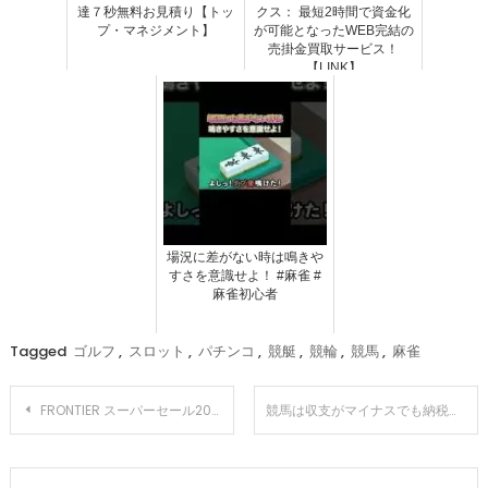
達７秒無料お見積り【トッ
クス： 最短2時間で資金化
プ・マネジメント】
が可能となったWEB完結の
売掛金買取サービス！
【LINK】
場況に差がない時は鳴きや
すさを意識せよ！ #麻雀 #
麻雀初心者
Tagged
ゴルフ
,
スロット
,
パチンコ
,
競艇
,
競輪
,
競馬
,
麻雀
投
FRONTIER スーパーセール2026 完全攻略ガイド 今こそ買い時！ゲーミングPC・高性能BTOを最安で手に入れる方法
競馬は収支がマイナスでも納税が必要なことがある！？ #競馬 #ボートレース #ギャンブル #税金
稿