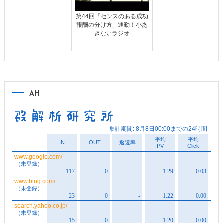
第44回「センスのある成功
報酬の分け方」通勤！小あ
きないラジオ
AH