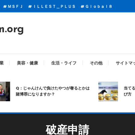
ＭＳＦＪ
ＩＬＬＥＳＴ＿ＰＬＵＳ
Ｇｌｏｂａｌ８
m.org
業
美容・健康
生活・ライフ
その他
サイトマ
Q：じゃんけんで負けたやつが奢るとかは
当てる競馬
賭博罪になりますか？
び方
破産申請