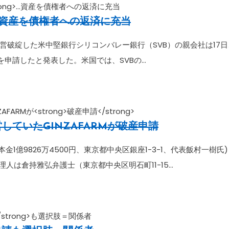
rong>…資産を債権者への返済に充当
…資産を債権者への返済に充当
破綻した米中堅銀行シリコンバレー銀行（SVB）の親会社は17日
を申請したと発表した。米国では、SVBの…
Mが<strong>破産申請</strong>
ていたGINZAFARMが
破産申請
資本金1億9826万4500円、東京都中央区銀座1-3-1、代表飯村一樹氏)
理人は倉持雅弘弁護士（東京都中央区明石町11-15…
strong>も選択肢＝関係者