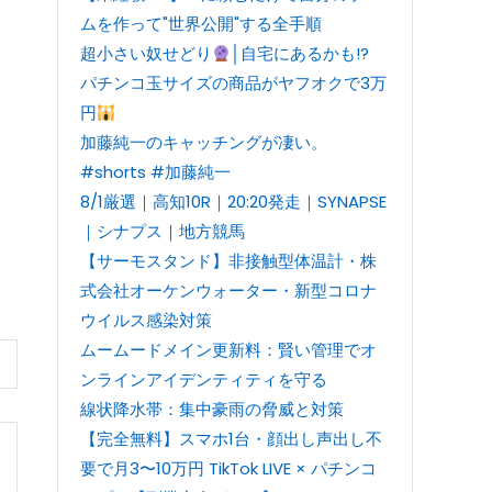
ムを作って"世界公開"する全手順
超小さい奴せどり
│自宅にあるかも!?
パチンコ玉サイズの商品がヤフオクで3万
円
加藤純一のキャッチングが凄い。
#shorts #加藤純一
8/1厳選｜高知10R｜20:20発走｜SYNAPSE
｜シナプス｜地方競馬
【サーモスタンド】非接触型体温計・株
式会社オーケンウォーター・新型コロナ
ウイルス感染対策
ムームードメイン更新料：賢い管理でオ
ンラインアイデンティティを守る
線状降水帯：集中豪雨の脅威と対策
【完全無料】スマホ1台・顔出し声出し不
要で月3〜10万円 TikTok LIVE × パチンコ