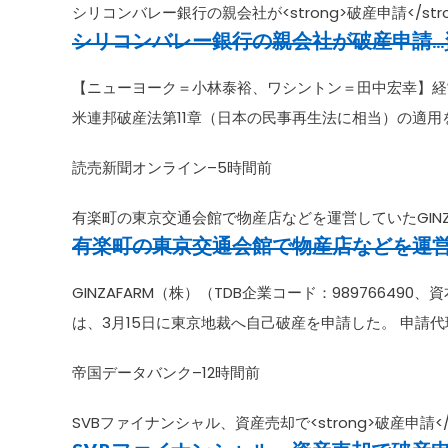
シリコンバレー銀行の親会社が<strong>破産申請</st
シリコンバレー銀行の親会社が
破産申請
【ニューヨーク＝小林泰裕、ワシントン＝田中宏幸】経営
米連邦破産法第11章（日本の民事再生法に相当）の適用
読売新聞オンライン
–
5時間前
有楽町の東京交通会館で物産店などを運営していたGINZAFAR
有楽町の東京交通会館で物産店などを運営し
GINZAFARM（株）（TDB企業コード：989766490、
は、3月15日に東京地裁へ自己破産を申請した。 申請代
帝国データバンク
–
12時間前
SVBファイナンシャル、資産売却で<strong>破産申請</