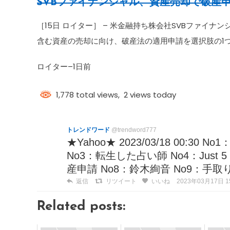
SVBファイナンシャル、資産売却で
破産
［15日 ロイター］ – 米金融持ち株会社SVBファイ
含む資産の売却に向け、破産法の適用申請を選択肢の1
ロイター
–
1日前
1,778 total views, 2 views today
トレンドワード
@trendword777
★Yahoo★ 2023/03/18 00:
No3：転生した占い師 No4：Just 
産申請 No8：鈴木絢音 No9：手取り
返信
リツイート
いいね
2023年03月17日 15
Related posts: