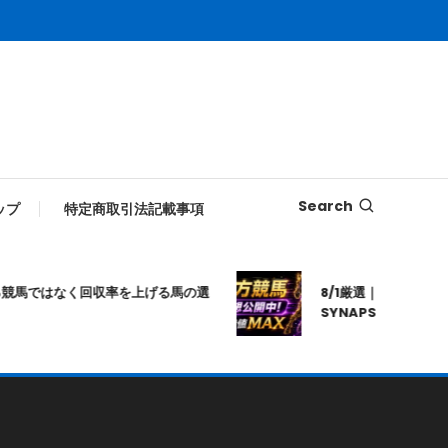
Search
ップ
特定商取引法記載事項
ではなく回収率を上げる馬の選
8/1厳選｜高知10R｜20:2
SYNAPSE｜シナプス｜