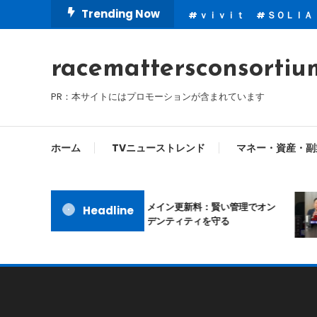
Skip
Trending Now
ｖｉｖｉｔ
ＳＯＬＩＡ
To
Content
racemattersconsortiu
PR：本サイトにはプロモーションが含まれています
ホーム
TVニューストレンド
マネー・資産・副
ムームードメイン更新料：賢い管理でオン
Headline
ラインアイデンティティを守る