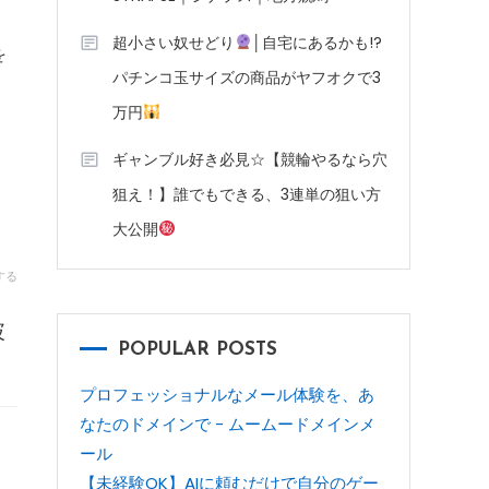
超小さい奴せどり
│自宅にあるかも!?
を
パチンコ玉サイズの商品がヤフオクで3
万円
ギャンブル好き必見☆【競輪やるなら穴
狙え！】誰でもできる、3連単の狙い方
大公開
する
破
POPULAR POSTS
プロフェッショナルなメール体験を、あ
なたのドメインで - ムームードメインメ
ール
【未経験OK】AIに頼むだけで自分のゲー