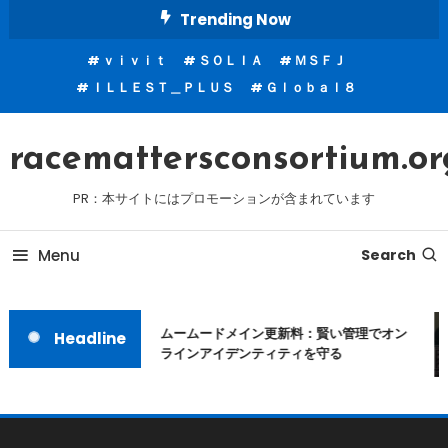
Skip
Trending Now
To
ｖｉｖｉｔ
ＳＯＬＩＡ
ＭＳＦＪ
Content
ＩＬＬＥＳＴ＿ＰＬＵＳ
Ｇｌｏｂａｌ８
racemattersconsortium.or
PR：本サイトにはプロモーションが含まれています
Menu
Search
ムームードメイン更新料：賢い管理でオン
Headline
ラインアイデンティティを守る