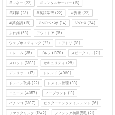
#マネー
(22)
#レンタルサーバー
(15)
#副業
(23)
#英語学習
(22)
#資産
(22)
AI英会話
(18)
GMOペパボ
(14)
SPO-X
(24)
ふわ姫
(53)
アウトドア
(15)
ウェブホスティング
(22)
エアトリ
(18)
エレコム
(35)
ゴルフ
(1379)
スピークエル
(21)
スロット
(1383)
セキュリティ
(28)
デメリット
(17)
トレンド
(4060)
ドメイン取得
(22)
ドメイン管理
(33)
ニュース
(4057)
ノーブランド
(13)
パチンコ
(1387)
ビクターエンタテインメント
(16)
ファクタリング
(1242)
フィンジア初期脱毛
(21)