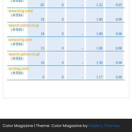
Color Magazine
|
Theme: Color Magazine by
Mystery Themes
.