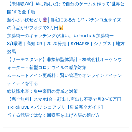
【未経験OK】AIに頼むだけで自分のゲームを作って"世界公
開"する全手順
超小さい奴せどり
│自宅にあるかも!? パチンコ玉サイズ
の商品がヤフオクで3万円
加藤純一のキャッチングが凄い。#shorts #加藤純一
8/1厳選｜高知10R｜20:20発走｜SYNAPSE｜シナプス｜地方
競馬
【サーモスタンド】非接触型体温計・株式会社オーケンウ
ォーター・新型コロナウイルス感染対策
ムームードメイン更新料：賢い管理でオンラインアイデン
ティティを守る
線状降水帯：集中豪雨の脅威と対策
【完全無料】スマホ1台・顔出し声出し不要で月3〜10万円
TikTok LIVE × パチンコアプリ【副業完全ガイド】
当てる競馬ではなく回収率を上げる馬の選び方