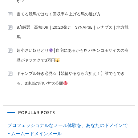
か？
当てる競馬ではなく回収率を上げる馬の選び方
8/1厳選｜高知10R｜20:20発走｜SYNAPSE｜シナプス｜地方競
馬
超小さい奴せどり
│自宅にあるかも!? パチンコ玉サイズの商
品がヤフオクで3万円
ギャンブル好き必見☆【競輪やるなら穴狙え！】誰でもでき
る、3連単の狙い方大公開
POPULAR POSTS
プロフェッショナルなメール体験を、あなたのドメインで
- ムームードメインメール