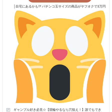
│自宅にあるかも!? パチンコ玉サイズの商品がヤフオクで3万円
ギャンブル好き必見☆【競輪やるなら穴狙え！】誰でもでき