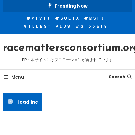
Skip
Trending Now
To
ｖｉｖｉｔ
ＳＯＬＩＡ
ＭＳＦＪ
Content
ＩＬＬＥＳＴ＿ＰＬＵＳ
Ｇｌｏｂａｌ８
racemattersconsortium.or
PR：本サイトにはプロモーションが含まれています
Menu
Search
Headline