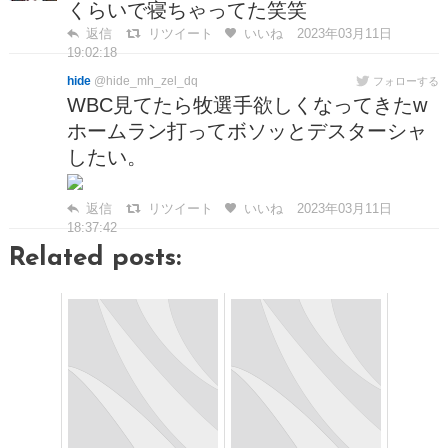
くらいで寝ちゃってた笑笑
返信
リツイート
いいね
2023年03月11日
19:02:18
hide
@hide_mh_zel_dq
フォローする
WBC見てたら牧選手欲しくなってきたw
ホームラン打ってボソッとデスターシャ
したい。
返信
リツイート
いいね
2023年03月11日
18:37:42
Related posts: