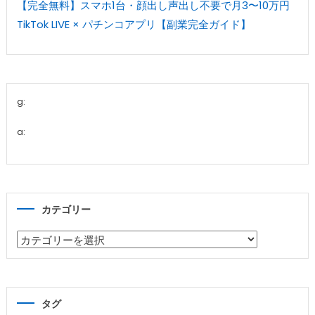
【完全無料】スマホ1台・顔出し声出し不要で月3〜10万円
TikTok LIVE × パチンコアプリ【副業完全ガイド】
g:
a:
カテゴリー
カ
テ
ゴ
リ
タグ
ー