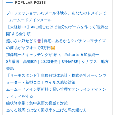
POPULAR POSTS
プロフェッショナルなメール体験を、あなたのドメインで
- ムームードメインメール
【未経験OK】AIに頼むだけで自分のゲームを作って"世界公
開"する全手順
超小さい奴せどり
│自宅にあるかも!? パチンコ玉サイズ
の商品がヤフオクで3万円
加藤純一のキャッチングが凄い。#shorts #加藤純一
8/1厳選｜高知10R｜20:20発走｜SYNAPSE｜シナプス｜地方
競馬
【サーモスタンド】非接触型体温計・株式会社オーケンウ
ォーター・新型コロナウイルス感染対策
ムームードメイン更新料：賢い管理でオンラインアイデン
ティティを守る
線状降水帯：集中豪雨の脅威と対策
当てる競馬ではなく回収率を上げる馬の選び方