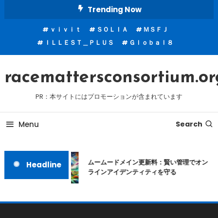
Skip
Trending Now
To
ｖｉｖｉｔ
ＳＯＬＩＡ
ＭＳＦＪ
Content
ＩＬＬＥＳＴ＿ＰＬＵＳ
Ｇｌｏｂａｌ８
racemattersconsortium.or
PR：本サイトにはプロモーションが含まれています
Menu
Search
ムームードメイン更新料：賢い管理でオン
Headline
ラインアイデンティティを守る