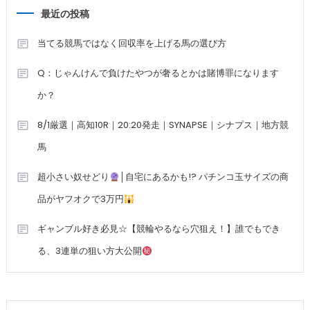
最近の投稿
当てる競馬ではなく回収率を上げる馬の選び方
Q：じゃんけんで負けたやつが奢るとかは賭博罪になります
か？
8/1厳選｜高知10R｜20:20発走｜SYNAPSE｜シナプス｜地方競
馬
超小さい奴せどり
│自宅にあるかも!? パチンコ玉サイズの商
品がヤフオクで3万円
ギャンブル好き必見☆【競輪やるなら穴狙え！】誰でもでき
る、3連単の狙い方大公開