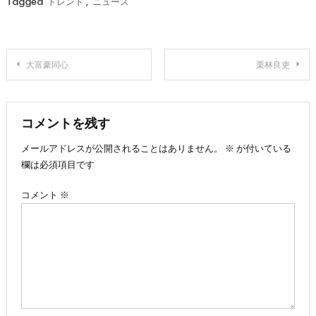
Tagged
トレンド
,
ニュース
投
大富豪同心
栗林良吏
稿
ナ
コメントを残す
メールアドレスが公開されることはありません。
※
が付いている
ビ
欄は必須項目です
ゲ
コメント
※
ー
シ
ョ