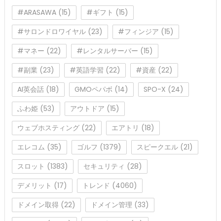
#ARASAWA
(15)
#ギフト
(15)
#サロンドロワイヤル
(23)
#フィンジア
(15)
#マネー
(22)
#レンタルサーバー
(15)
#副業
(23)
#英語学習
(22)
#資産
(22)
AI英会話
(18)
GMOペパボ
(14)
SPO-X
(24)
ふわ姫
(53)
アウトドア
(15)
ウェブホスティング
(22)
エアトリ
(18)
エレコム
(35)
ゴルフ
(1379)
スピークエル
(21)
スロット
(1383)
セキュリティ
(28)
デメリット
(17)
トレンド
(4060)
ドメイン取得
(22)
ドメイン管理
(33)