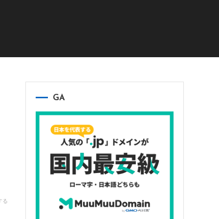
GA
する