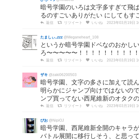
暗号学園のいろは文字多すぎて飛
るのすごいありがたい にしてもす
返信
リツイート
いいね
2023年03月19日 16
たましぃ..zzz
@Meganeheart_108
というか暗号学園ドベなのおかし
ろ〜〜〜〜〜！！！！！！！！！！
返信
リツイート
いいね
2023年03月19日 16
ザキ
@zaki06200503
暗号学園、文字の多さに加えて読
明らかにジャンプ向けではないの
ンプ買ってない西尾維新のオタク
返信
リツイート
いいね
2023年03月19日 16
ぴお
@NipiOJ
暗号学園、西尾維新全開のキャラ
バトル展開に移行しそう、と思っ