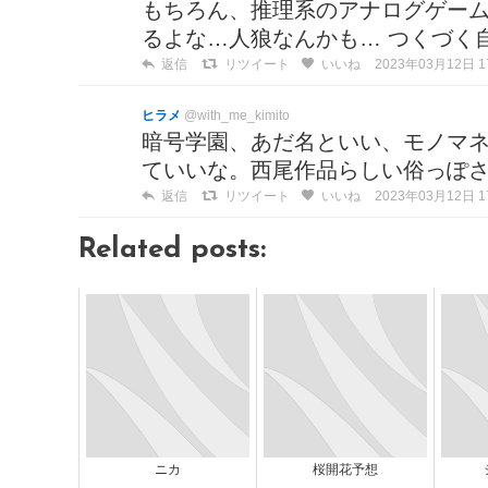
もちろん、推理系のアナログゲー
るよな…人狼なんかも… つくづく
返信
リツイート
いいね
2023年03月12日 17
ヒラメ
@with_me_kimito
暗号学園、あだ名といい、モノマ
ていいな。西尾作品らしい俗っぽ
返信
リツイート
いいね
2023年03月12日 17
Related posts:
ニカ
桜開花予想