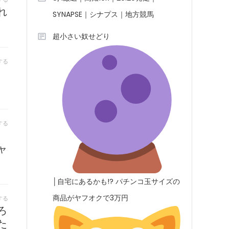
れ
SYNAPSE｜シナプス｜地方競馬
超小さい奴せどり
する
する
、
ャ
│自宅にあるかも!? パチンコ玉サイズの
商品がヤフオクで3万円
する
ろ
た