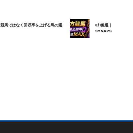
ではなく回収率を上げる馬の選
8/1厳選｜高知10R｜20:2
SYNAPSE｜シナプス｜地