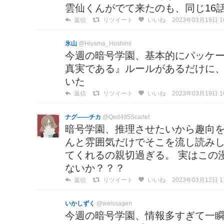
雲仙くんがでて来たのも、同じ16
返信
リツイート
いいね
2023年03月19日 16
氷山
@Hiyama_Hoshimi
今週の暗号学園、基本的にパッケ
真実である』ルールがあるだけに
いた
返信
リツイート
いいね
2023年03月19日 16
ナグ——チカ
@Qed495Scarlet
暗号学園、推理させたいから趣向
んと雰囲気だけでそこを流し読み
てくれるの親切過ぎる。 実はこの
ないか？？？
返信
リツイート
いいね
2023年03月12日 17
いかしずく
@weissagen
今週の暗号学園、情報多すぎて一瞬