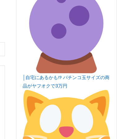
│自宅にあるかも!? パチンコ玉サイズの商
品がヤフオクで3万円