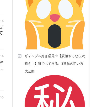
する
は
て
ギャンブル好き必見☆【競輪やるなら穴
する
ゃ
狙え！】誰でもできる、3連単の狙い方
し
大公開
する