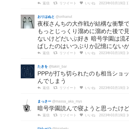
返信
リツイート
いいね
2023年03月19日 17
おりはぬと
@orihanut
夜桜さんちの大作戦が結構な衝撃で
もっとじっくり溜めに溜めた後で見
ないけどだいぶ好き 暗号学園は流
ばしたのはいつぶりか記憶にない
返信
リツイート
いいね
2023年03月19日 16
たきを
@takiri_bar
PPPが打ち切られたのも相当ショ
んでしまう
返信
リツイート
いいね
2023年03月19日 16
まっさー
@massa_aka_mys
暗号学園読んで寝ようと思ったけ
返信
リツイート
いいね
2023年03月19日 16
ひらべつ
@hirabetu