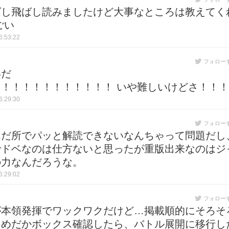
ばし飛ばし読みましたけど大事なところは教えてく
ごい
:53:22
フォロー
いだ
！！！！！！！！！！！ いや難しいけどさ！！！
:29:30
フォロー
んだ所でパッと解読できないなんちゃって問題だし
でドベなのは仕方ないと思ったが重版出来なのはジ
の力なんだろうな。
:29:02
フォロー
が本領発揮でワックワクだけど…掲載順的にそろそ
てめだかボックス確認したら、バトル展開に移行し