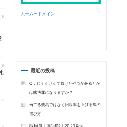
ムームードメイン
する
飛
する
最近の投稿
死
Q：じゃんけんで負けたやつが奢るとか
は賭博罪になりますか？
する
当てる競馬ではなく回収率を上げる馬の
選び方
8/1厳選｜高知10R｜20:20発走｜
する