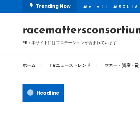
Skip
Trending Now
ｖｉｖｉｔ
ＳＯＬＩＡ
To
Content
racemattersconsortiu
PR：本サイトにはプロモーションが含まれています
ホーム
TVニューストレンド
マネー・資産・副
Headline