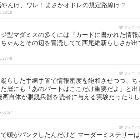
話やんけ、ワレ！まさかオドレの規定路線け？
:28:16
フォロー
ージ型マダミスの多くには『カードに書かれた情報
、ちゃんとその辺を冒涜してて西尾維新らしさが出
:27:48
フォロー
を凝らした手練手管で情報密度を飽和させつつ、ち
した層にも「あのパートはここだけ重要だよ」と出
漫画自体が眼鏡兵器を読者に与える実験だったりし
:07:57
フォロー
で頭がパンクしたんだけど マーダーミステリーは