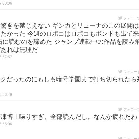
:00:06
フォロー
驚きを禁じえない ギンカとリューナのこの展開は
たかった 今週のロボコはロボコもボンドも出て来
石に読むのを諦めた ジャンプ連載中の作品を読み
があれは無理だ
:57:57
フォロー
ックだったのにもしも暗号学園まで打ち切られたら
:56:49
フォロー
ど凍博士喋りすぎ。全部読んだし。なんか疲れたわ
:55:06
フォロー