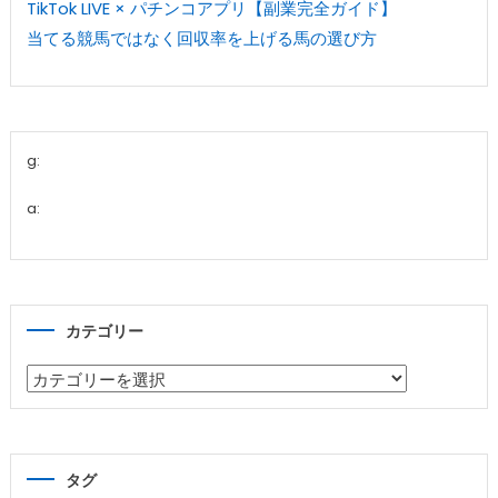
TikTok LIVE × パチンコアプリ【副業完全ガイド】
当てる競馬ではなく回収率を上げる馬の選び方
g:
a:
カテゴリー
カ
テ
ゴ
リ
タグ
ー