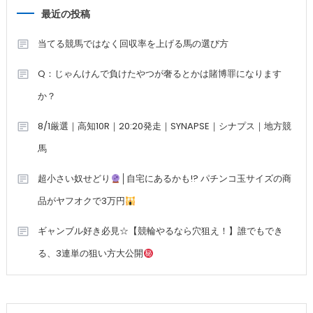
最近の投稿
当てる競馬ではなく回収率を上げる馬の選び方
Q：じゃんけんで負けたやつが奢るとかは賭博罪になります
か？
8/1厳選｜高知10R｜20:20発走｜SYNAPSE｜シナプス｜地方競
馬
超小さい奴せどり
│自宅にあるかも!? パチンコ玉サイズの商
品がヤフオクで3万円
ギャンブル好き必見☆【競輪やるなら穴狙え！】誰でもでき
る、3連単の狙い方大公開