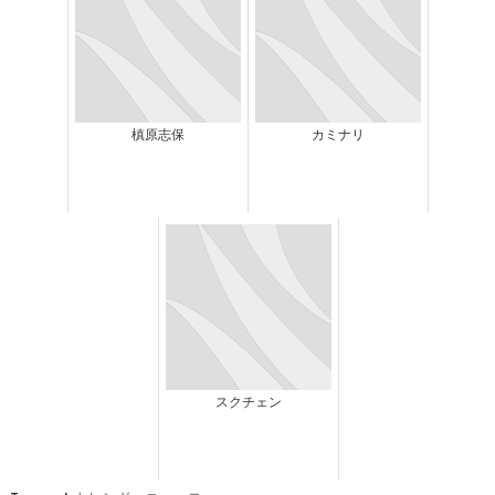
槙原志保
カミナリ
スクチェン