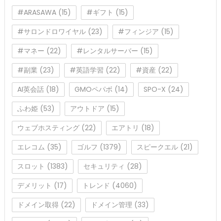
#ARASAWA
(15)
#ギフト
(15)
#サロンドロワイヤル
(23)
#フィンジア
(15)
#マネー
(22)
#レンタルサーバー
(15)
#副業
(23)
#英語学習
(22)
#資産
(22)
AI英会話
(18)
GMOペパボ
(14)
SPO-X
(24)
ふわ姫
(53)
アウトドア
(15)
ウェブホスティング
(22)
エアトリ
(18)
エレコム
(35)
ゴルフ
(1379)
スピークエル
(21)
スロット
(1383)
セキュリティ
(28)
デメリット
(17)
トレンド
(4060)
ドメイン取得
(22)
ドメイン管理
(33)