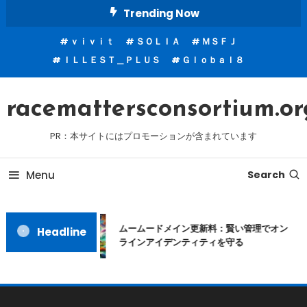
Skip
Trending Now
To
ｖｉｖｉｔ
ＳＯＬＩＡ
ＭＳＦＪ
Content
ＩＬＬＥＳＴ＿ＰＬＵＳ
Ｇｌｏｂａｌ８
racemattersconsortium.or
PR：本サイトにはプロモーションが含まれています
Menu
Search
ムームードメイン更新料：賢い管理でオン
Headline
ラインアイデンティティを守る