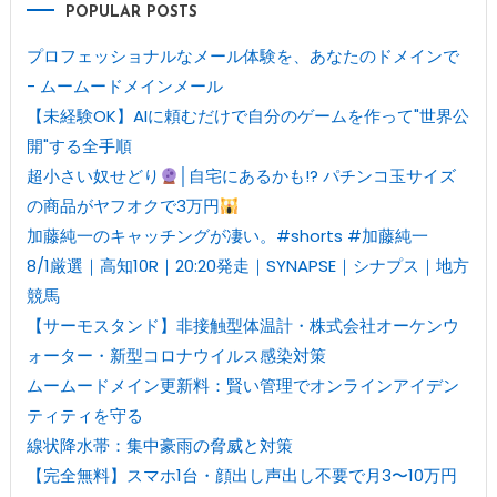
POPULAR POSTS
プロフェッショナルなメール体験を、あなたのドメインで
- ムームードメインメール
【未経験OK】AIに頼むだけで自分のゲームを作って"世界公
開"する全手順
超小さい奴せどり
│自宅にあるかも!? パチンコ玉サイズ
の商品がヤフオクで3万円
加藤純一のキャッチングが凄い。#shorts #加藤純一
8/1厳選｜高知10R｜20:20発走｜SYNAPSE｜シナプス｜地方
競馬
【サーモスタンド】非接触型体温計・株式会社オーケンウ
ォーター・新型コロナウイルス感染対策
ムームードメイン更新料：賢い管理でオンラインアイデン
ティティを守る
線状降水帯：集中豪雨の脅威と対策
【完全無料】スマホ1台・顔出し声出し不要で月3〜10万円