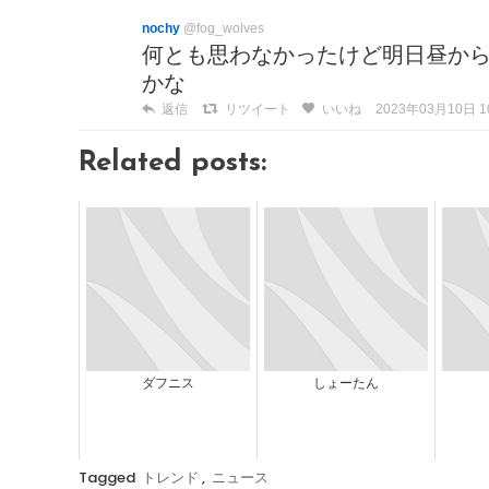
nochy
@fog_wolves
何とも思わなかったけど明日昼か
かな
返信
リツイート
いいね
2023年03月10日 10
Related posts:
ダフニス
しょーたん
Tagged
トレンド
,
ニュース