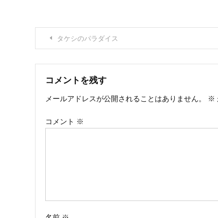
投
タケシのパラダイス
稿
ナ
コメントを残す
メールアドレスが公開されることはありません。
※
ビ
コメント
※
ゲ
ー
シ
ョ
ン
名前
※