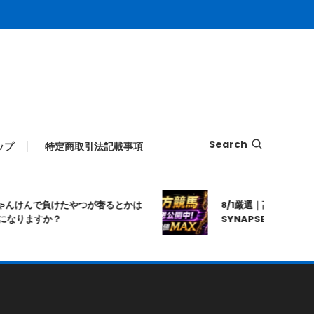
Search
ップ
特定商取引法記載事項
んけんで負けたやつが奢るとかは
8/1厳選｜高知10R｜20:
りますか？
SYNAPSE｜シナプス｜