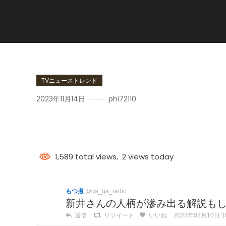
TVニューストレンド
2023年11月14日
phi72110
新井さん
1,589 total views, 2 views today
もつ煮
@ga_ga_radio
新井さんの人柄が滲み出る解説も
返信
リツイート
いいね
2023年03月10日 10