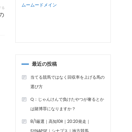
ムームードメイン
する
の
最近の投稿
当てる競馬ではなく回収率を上げる馬の
選び方
Q：じゃんけんで負けたやつが奢るとか
は賭博罪になりますか？
8/1厳選｜高知10R｜20:20発走｜
SYNAPSE｜シナプス｜地方競馬