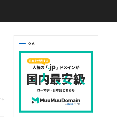
GA
する