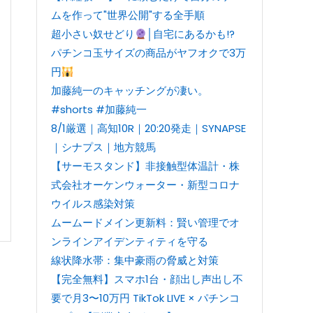
ムを作って"世界公開"する全手順
超小さい奴せどり
│自宅にあるかも!?
パチンコ玉サイズの商品がヤフオクで3万
円
加藤純一のキャッチングが凄い。
#shorts #加藤純一
8/1厳選｜高知10R｜20:20発走｜SYNAPSE
｜シナプス｜地方競馬
【サーモスタンド】非接触型体温計・株
式会社オーケンウォーター・新型コロナ
ウイルス感染対策
ムームードメイン更新料：賢い管理でオ
ンラインアイデンティティを守る
線状降水帯：集中豪雨の脅威と対策
【完全無料】スマホ1台・顔出し声出し不
要で月3〜10万円 TikTok LIVE × パチンコ