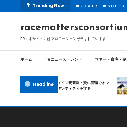
Skip
Trending Now
ｖｉｖｉｔ
ＳＯＬＩＡ
To
Content
racemattersconsortiu
PR：本サイトにはプロモーションが含まれています
ホーム
TVニューストレンド
マネー・資産・副
ムームードメイン更新料：賢い管理でオン
Headline
ラインアイデンティティを守る