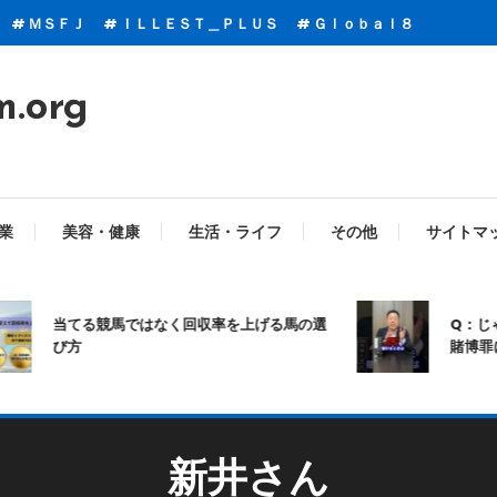
ＭＳＦＪ
ＩＬＬＥＳＴ＿ＰＬＵＳ
Ｇｌｏｂａｌ８
m.org
業
美容・健康
生活・ライフ
その他
サイトマ
当てる競馬ではなく回収率を上げる馬の選
Q：じゃ
び方
賭博罪にな
新井さん