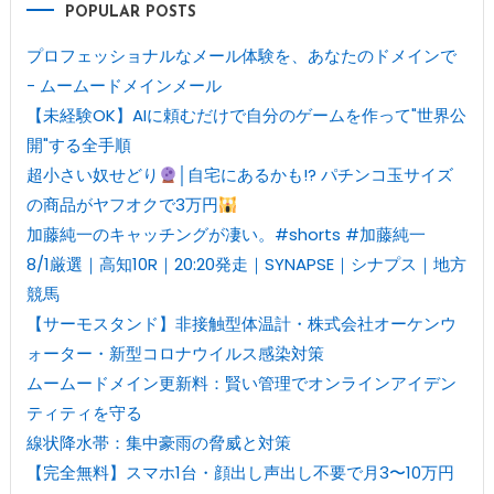
POPULAR POSTS
プロフェッショナルなメール体験を、あなたのドメインで
- ムームードメインメール
【未経験OK】AIに頼むだけで自分のゲームを作って"世界公
開"する全手順
超小さい奴せどり
│自宅にあるかも!? パチンコ玉サイズ
の商品がヤフオクで3万円
加藤純一のキャッチングが凄い。#shorts #加藤純一
8/1厳選｜高知10R｜20:20発走｜SYNAPSE｜シナプス｜地方
競馬
【サーモスタンド】非接触型体温計・株式会社オーケンウ
ォーター・新型コロナウイルス感染対策
ムームードメイン更新料：賢い管理でオンラインアイデン
ティティを守る
線状降水帯：集中豪雨の脅威と対策
【完全無料】スマホ1台・顔出し声出し不要で月3〜10万円