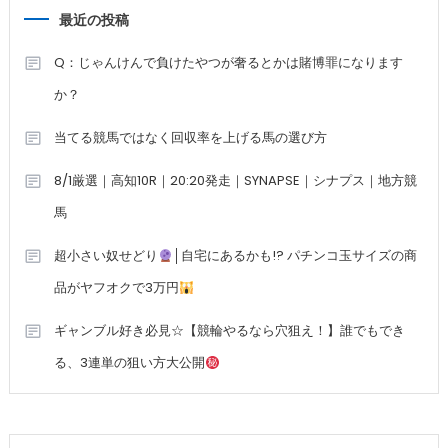
最近の投稿
Q：じゃんけんで負けたやつが奢るとかは賭博罪になります
か？
当てる競馬ではなく回収率を上げる馬の選び方
8/1厳選｜高知10R｜20:20発走｜SYNAPSE｜シナプス｜地方競
馬
超小さい奴せどり
│自宅にあるかも!? パチンコ玉サイズの商
品がヤフオクで3万円
ギャンブル好き必見☆【競輪やるなら穴狙え！】誰でもでき
る、3連単の狙い方大公開