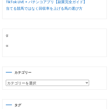
TikTok LIVE × パチンコアプリ【副業完全ガイド】
当てる競馬ではなく回収率を上げる馬の選び方
g:
a:
カテゴリー
カ
テ
ゴ
リ
タグ
ー