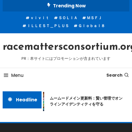
Skip
Trending Now
To
ｖｉｖｉｔ
ＳＯＬＩＡ
ＭＳＦＪ
Content
ＩＬＬＥＳＴ＿ＰＬＵＳ
Ｇｌｏｂａｌ８
racemattersconsortium.or
PR：本サイトにはプロモーションが含まれています
Menu
Search
ムームードメイン更新料：賢い管理でオン
Headline
ラインアイデンティティを守る