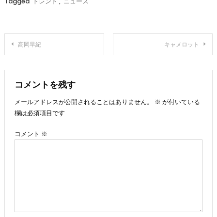
Tagged
トレンド
,
ニュース
投
高岡早紀
キャメロット
稿
ナ
コメントを残す
メールアドレスが公開されることはありません。
※
が付いている
ビ
欄は必須項目です
ゲ
コメント
※
ー
シ
ョ