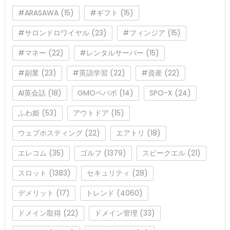
#ARASAWA
(15)
#ギフト
(15)
#サロンドロワイヤル
(23)
#フィンジア
(15)
#マネー
(22)
#レンタルサーバー
(15)
#副業
(23)
#英語学習
(22)
#資産
(22)
AI英会話
(18)
GMOペパボ
(14)
SPO-X
(24)
ふわ姫
(53)
アウトドア
(15)
ウェブホスティング
(22)
エアトリ
(18)
エレコム
(35)
ゴルフ
(1379)
スピークエル
(21)
スロット
(1383)
セキュリティ
(28)
デメリット
(17)
トレンド
(4060)
ドメイン取得
(22)
ドメイン管理
(33)