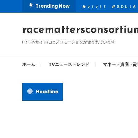
Skip
Trending Now
ｖｉｖｉｔ
ＳＯＬＩＡ
To
Content
racemattersconsortiu
PR：本サイトにはプロモーションが含まれています
ホーム
TVニューストレンド
マネー・資産・副
Headline