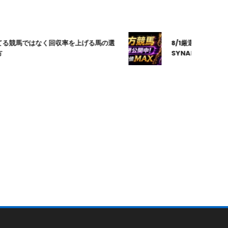
競馬ではなく回収率を上げる馬の選
8/1厳選｜高知10R｜20
SYNAPSE｜シナプス