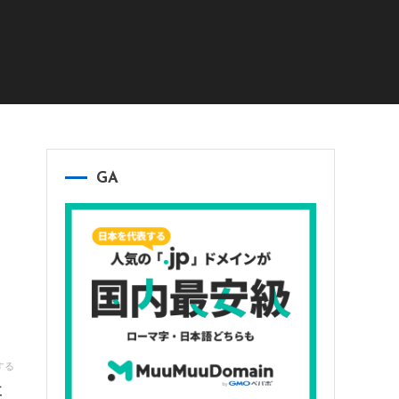
GA
する
た