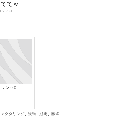
っててｗ
:25:08
カンセロ
ファクタリング
,
競艇
,
競馬
,
麻雀