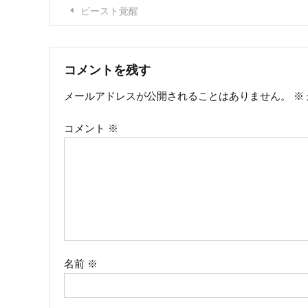
投
ビースト覚醒
稿
ナ
コメントを残す
メールアドレスが公開されることはありません。
※
ビ
コメント
※
ゲ
ー
シ
ョ
ン
名前
※