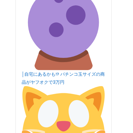
│自宅にあるかも!? パチンコ玉サイズの商
品がヤフオクで3万円