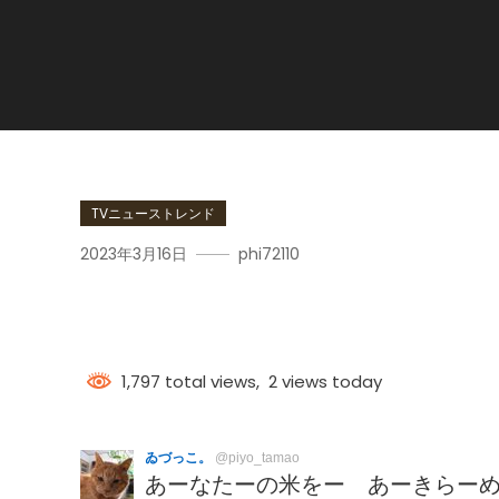
TVニューストレンド
2023年3月16日
phi72110
岡村孝子
1,797 total views, 2 views today
ゐづっこ。
@piyo_tamao
あーなたーの米をー あーきらーめ