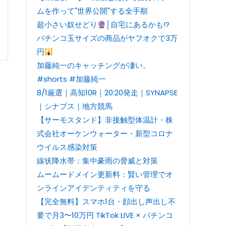
ムを作って"世界公開"する全手順
超小さい奴せどり
│自宅にあるかも!?
パチンコ玉サイズの商品がヤフオクで3万
円
加藤純一のキャッチングが凄い。
#shorts #加藤純一
8/1厳選｜高知10R｜20:20発走｜SYNAPSE
｜シナプス｜地方競馬
【サーモスタンド】非接触型体温計・株
式会社オーケンウォーター・新型コロナ
ウイルス感染対策
線状降水帯：集中豪雨の脅威と対策
ムームードメイン更新料：賢い管理でオ
ンラインアイデンティティを守る
【完全無料】スマホ1台・顔出し声出し不
要で月3〜10万円 TikTok LIVE × パチンコ