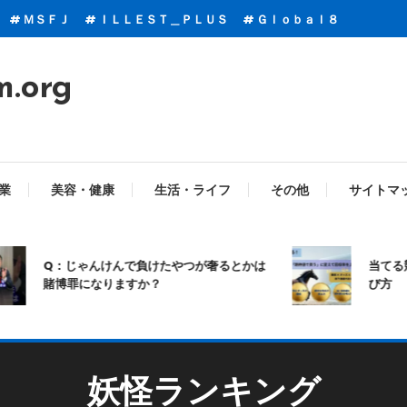
ＭＳＦＪ
ＩＬＬＥＳＴ＿ＰＬＵＳ
Ｇｌｏｂａｌ８
m.org
業
美容・健康
生活・ライフ
その他
サイトマ
Q：じゃんけんで負けたやつが奢るとかは
当てる競馬
賭博罪になりますか？
び方
妖怪ランキング