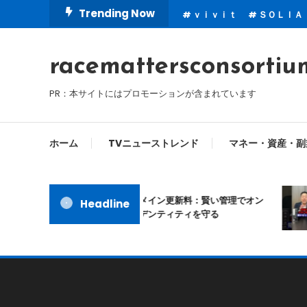
Skip
Trending Now
ｖｉｖｉｔ
ＳＯＬＩＡ
To
Content
racemattersconsortiu
PR：本サイトにはプロモーションが含まれています
ホーム
TVニューストレンド
マネー・資産・副
ムームードメイン更新料：賢い管理でオン
Headline
ラインアイデンティティを守る