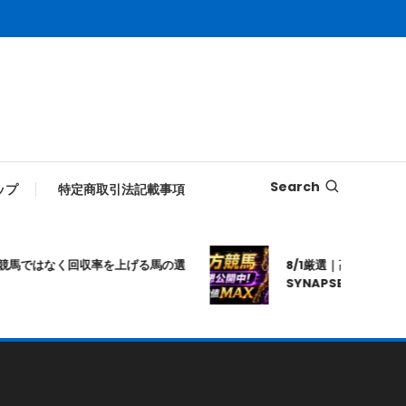
Search
ップ
特定商取引法記載事項
ではなく回収率を上げる馬の選
8/1厳選｜高知10R｜20:2
SYNAPSE｜シナプス｜地