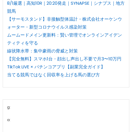
8/1厳選｜高知10R｜20:20発走｜SYNAPSE｜シナプス｜地方
競馬
【サーモスタンド】非接触型体温計・株式会社オーケンウ
ォーター・新型コロナウイルス感染対策
ムームードメイン更新料：賢い管理でオンラインアイデン
ティティを守る
線状降水帯：集中豪雨の脅威と対策
【完全無料】スマホ1台・顔出し声出し不要で月3〜10万円
TikTok LIVE × パチンコアプリ【副業完全ガイド】
当てる競馬ではなく回収率を上げる馬の選び方
g:
a: