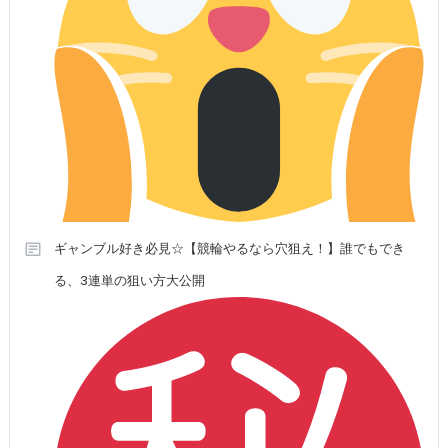
ギャンブル好き必見☆【競輪やるなら穴狙え！】誰でもでき
る、3連単の狙い方大公開