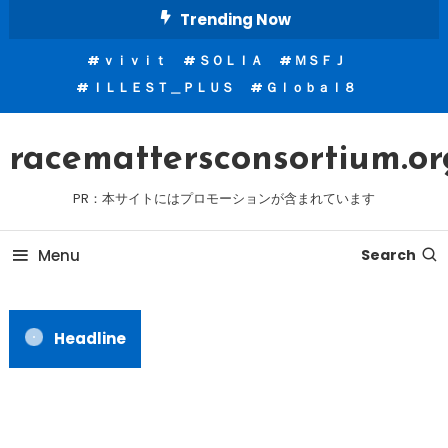
Skip
Trending Now
To
ｖｉｖｉｔ
ＳＯＬＩＡ
ＭＳＦＪ
Content
ＩＬＬＥＳＴ＿ＰＬＵＳ
Ｇｌｏｂａｌ８
racemattersconsortium.or
PR：本サイトにはプロモーションが含まれています
Menu
Search
Headline