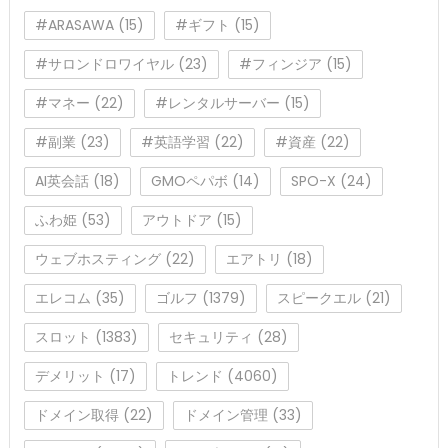
#ARASAWA
(15)
#ギフト
(15)
#サロンドロワイヤル
(23)
#フィンジア
(15)
#マネー
(22)
#レンタルサーバー
(15)
#副業
(23)
#英語学習
(22)
#資産
(22)
AI英会話
(18)
GMOペパボ
(14)
SPO-X
(24)
ふわ姫
(53)
アウトドア
(15)
ウェブホスティング
(22)
エアトリ
(18)
エレコム
(35)
ゴルフ
(1379)
スピークエル
(21)
スロット
(1383)
セキュリティ
(28)
デメリット
(17)
トレンド
(4060)
ドメイン取得
(22)
ドメイン管理
(33)