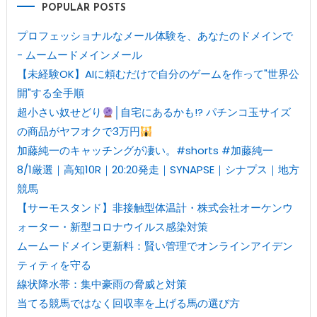
POPULAR POSTS
プロフェッショナルなメール体験を、あなたのドメインで
- ムームードメインメール
【未経験OK】AIに頼むだけで自分のゲームを作って"世界公
開"する全手順
超小さい奴せどり
│自宅にあるかも!? パチンコ玉サイズ
の商品がヤフオクで3万円
加藤純一のキャッチングが凄い。#shorts #加藤純一
8/1厳選｜高知10R｜20:20発走｜SYNAPSE｜シナプス｜地方
競馬
【サーモスタンド】非接触型体温計・株式会社オーケンウ
ォーター・新型コロナウイルス感染対策
ムームードメイン更新料：賢い管理でオンラインアイデン
ティティを守る
線状降水帯：集中豪雨の脅威と対策
当てる競馬ではなく回収率を上げる馬の選び方