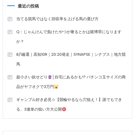
最近の投稿
当てる競馬ではなく回収率を上げる馬の選び方
Q：じゃんけんで負けたやつが奢るとかは賭博罪になります
か？
8/1厳選｜高知10R｜20:20発走｜SYNAPSE｜シナプス｜地方競
馬
超小さい奴せどり
│自宅にあるかも!? パチンコ玉サイズの商
品がヤフオクで3万円
ギャンブル好き必見☆【競輪やるなら穴狙え！】誰でもでき
る、3連単の狙い方大公開