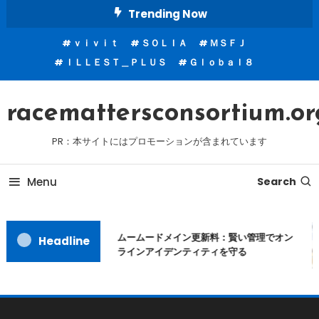
Skip
Trending Now
To
ｖｉｖｉｔ
ＳＯＬＩＡ
ＭＳＦＪ
Content
ＩＬＬＥＳＴ＿ＰＬＵＳ
Ｇｌｏｂａｌ８
racemattersconsortium.or
PR：本サイトにはプロモーションが含まれています
Menu
Search
ムームードメイン更新料：賢い管理でオン
Headline
ラインアイデンティティを守る