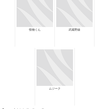
怪物くん
武蔵野線
ムジーク