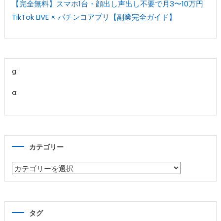
【完全無料】スマホ1台・顔出し声出し不要で月3〜10万円
TikTok LIVE × パチンコアプリ【副業完全ガイド】
g:
a:
カテゴリー
カ
テ
ゴ
リ
タグ
ー