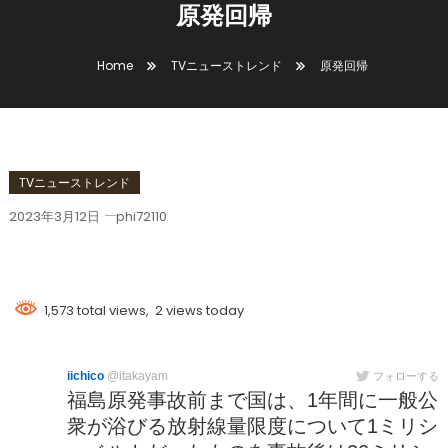
原発回帰
Home
TVニューストレンド
原発回帰
TVニューストレンド
2023年3月12日
phi72110
原発回帰
1,573 total views, 2 views today
iichico
@itakayam
フォローする
福島原発事故前まで国は、1年間に一般公
衆が浴びる放射線量限度について1ミリシ