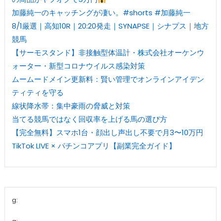
加藤純一のキャッチングが凄い。#shorts #加藤純一
8/1厳選｜高知10R｜20:20発走｜SYNAPSE｜シナプス｜地方
競馬
【サーモスタンド】非接触型体温計・株式会社オーケンウ
ォーター・新型コロナウイルス感染対策
ムームードメイン更新料：賢い管理でオンラインアイデン
ティティを守る
線状降水帯：集中豪雨の脅威と対策
当てる競馬ではなく回収率を上げる馬の選び方
【完全無料】スマホ1台・顔出し声出し不要で月3〜10万円
TikTok LIVE × パチンコアプリ【副業完全ガイド】
g: