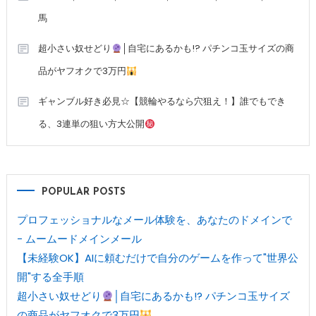
馬
超小さい奴せどり
│自宅にあるかも!? パチンコ玉サイズの商
品がヤフオクで3万円
ギャンブル好き必見☆【競輪やるなら穴狙え！】誰でもでき
る、3連単の狙い方大公開
POPULAR POSTS
プロフェッショナルなメール体験を、あなたのドメインで
- ムームードメインメール
【未経験OK】AIに頼むだけで自分のゲームを作って"世界公
開"する全手順
超小さい奴せどり
│自宅にあるかも!? パチンコ玉サイズ
の商品がヤフオクで3万円