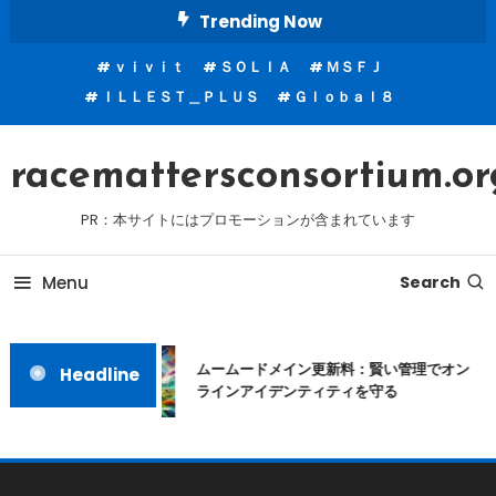
Skip
Trending Now
To
ｖｉｖｉｔ
ＳＯＬＩＡ
ＭＳＦＪ
Content
ＩＬＬＥＳＴ＿ＰＬＵＳ
Ｇｌｏｂａｌ８
racemattersconsortium.or
PR：本サイトにはプロモーションが含まれています
Menu
Search
ムームードメイン更新料：賢い管理でオン
Headline
ラインアイデンティティを守る