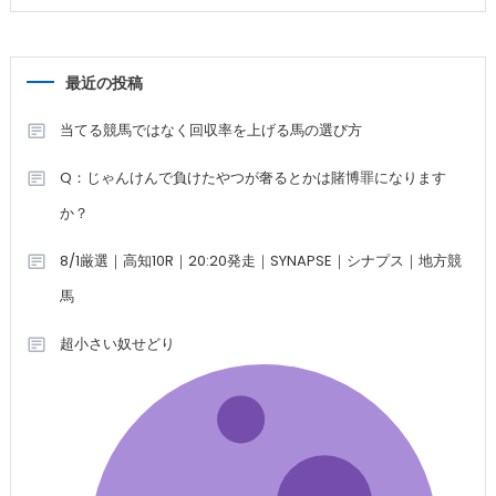
最近の投稿
当てる競馬ではなく回収率を上げる馬の選び方
Q：じゃんけんで負けたやつが奢るとかは賭博罪になります
か？
8/1厳選｜高知10R｜20:20発走｜SYNAPSE｜シナプス｜地方競
馬
超小さい奴せどり