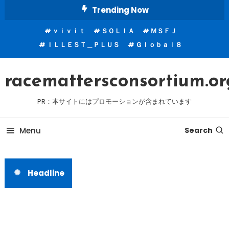
Skip
Trending Now
To
ｖｉｖｉｔ
ＳＯＬＩＡ
ＭＳＦＪ
Content
ＩＬＬＥＳＴ＿ＰＬＵＳ
Ｇｌｏｂａｌ８
racemattersconsortium.or
PR：本サイトにはプロモーションが含まれています
Menu
Search
Headline