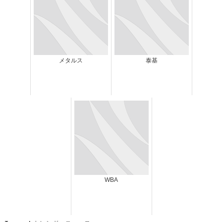
メタルス
泰基
WBA