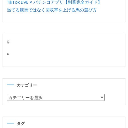
TikTok LIVE × パチンコアプリ【副業完全ガイド】
当てる競馬ではなく回収率を上げる馬の選び方
g:
a:
カテゴリー
カ
テ
ゴ
リ
タグ
ー