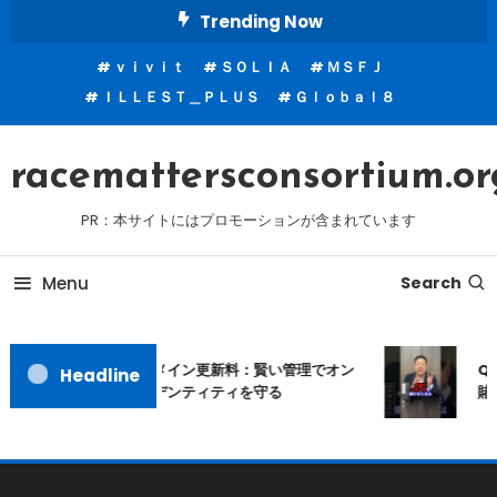
Skip
Trending Now
To
ｖｉｖｉｔ
ＳＯＬＩＡ
ＭＳＦＪ
Content
ＩＬＬＥＳＴ＿ＰＬＵＳ
Ｇｌｏｂａｌ８
racemattersconsortium.or
PR：本サイトにはプロモーションが含まれています
Menu
Search
ムームードメイン更新料：賢い管理でオン
Q
Headline
ラインアイデンティティを守る
賭