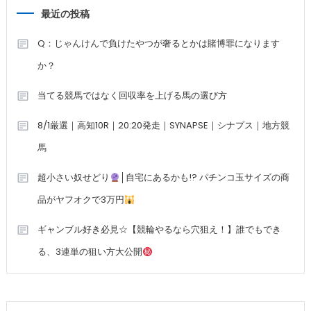
最近の投稿
Q：じゃんけんで負けたやつが奢るとかは賭博罪になります
か？
当てる競馬ではなく回収率を上げる馬の選び方
8/1厳選｜高知10R｜20:20発走｜SYNAPSE｜シナプス｜地方競
馬
超小さい奴せどり
│自宅にあるかも!? パチンコ玉サイズの商
品がヤフオクで3万円
ギャンブル好き必見☆【競輪やるなら穴狙え！】誰でもでき
る、3連単の狙い方大公開