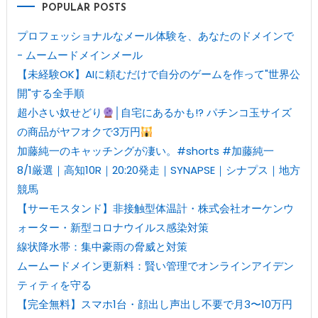
POPULAR POSTS
プロフェッショナルなメール体験を、あなたのドメインで
- ムームードメインメール
【未経験OK】AIに頼むだけで自分のゲームを作って"世界公
開"する全手順
超小さい奴せどり
│自宅にあるかも!? パチンコ玉サイズ
の商品がヤフオクで3万円
加藤純一のキャッチングが凄い。#shorts #加藤純一
8/1厳選｜高知10R｜20:20発走｜SYNAPSE｜シナプス｜地方
競馬
【サーモスタンド】非接触型体温計・株式会社オーケンウ
ォーター・新型コロナウイルス感染対策
線状降水帯：集中豪雨の脅威と対策
ムームードメイン更新料：賢い管理でオンラインアイデン
ティティを守る
【完全無料】スマホ1台・顔出し声出し不要で月3〜10万円