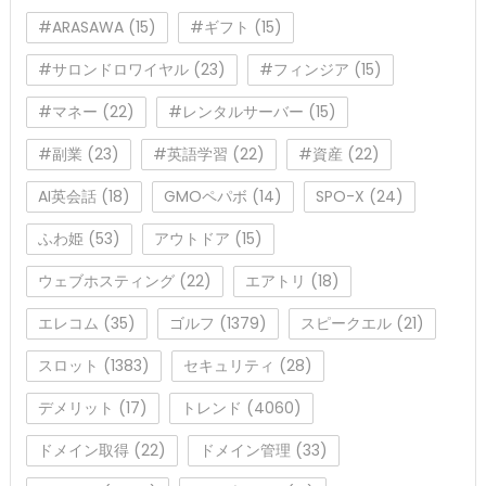
#ARASAWA
(15)
#ギフト
(15)
#サロンドロワイヤル
(23)
#フィンジア
(15)
#マネー
(22)
#レンタルサーバー
(15)
#副業
(23)
#英語学習
(22)
#資産
(22)
AI英会話
(18)
GMOペパボ
(14)
SPO-X
(24)
ふわ姫
(53)
アウトドア
(15)
ウェブホスティング
(22)
エアトリ
(18)
エレコム
(35)
ゴルフ
(1379)
スピークエル
(21)
スロット
(1383)
セキュリティ
(28)
デメリット
(17)
トレンド
(4060)
ドメイン取得
(22)
ドメイン管理
(33)