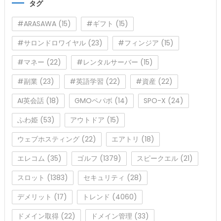
タグ
ー
#ARASAWA
(15)
#ギフト
(15)
#サロンドロワイヤル
(23)
#フィンジア
(15)
#マネー
(22)
#レンタルサーバー
(15)
#副業
(23)
#英語学習
(22)
#資産
(22)
AI英会話
(18)
GMOペパボ
(14)
SPO-X
(24)
ふわ姫
(53)
アウトドア
(15)
ウェブホスティング
(22)
エアトリ
(18)
エレコム
(35)
ゴルフ
(1379)
スピークエル
(21)
スロット
(1383)
セキュリティ
(28)
デメリット
(17)
トレンド
(4060)
ドメイン取得
(22)
ドメイン管理
(33)