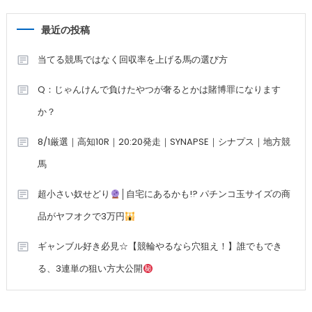
最近の投稿
当てる競馬ではなく回収率を上げる馬の選び方
Q：じゃんけんで負けたやつが奢るとかは賭博罪になります
か？
8/1厳選｜高知10R｜20:20発走｜SYNAPSE｜シナプス｜地方競
馬
超小さい奴せどり
│自宅にあるかも!? パチンコ玉サイズの商
品がヤフオクで3万円
ギャンブル好き必見☆【競輪やるなら穴狙え！】誰でもでき
る、3連単の狙い方大公開