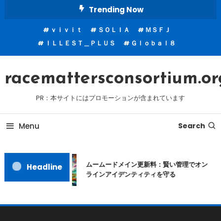
Skip
Trending Now
To
ｖｉｖｉｔ
ＳＯＬＩＡ
ＭＳＦＪ
Content
ＩＬＬＥＳＴ＿ＰＬＵＳ
Ｇｌｏｂａｌ８
racemattersconsortium.or
PR：本サイトにはプロモーションが含まれています
Menu
Search
ムームードメイン更新料：賢い管理でオン
Headline
ラインアイデンティティを守る