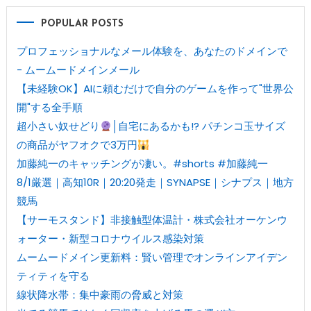
POPULAR POSTS
プロフェッショナルなメール体験を、あなたのドメインで
- ムームードメインメール
【未経験OK】AIに頼むだけで自分のゲームを作って"世界公
開"する全手順
超小さい奴せどり
│自宅にあるかも!? パチンコ玉サイズ
の商品がヤフオクで3万円
加藤純一のキャッチングが凄い。#shorts #加藤純一
8/1厳選｜高知10R｜20:20発走｜SYNAPSE｜シナプス｜地方
競馬
【サーモスタンド】非接触型体温計・株式会社オーケンウ
ォーター・新型コロナウイルス感染対策
ムームードメイン更新料：賢い管理でオンラインアイデン
ティティを守る
線状降水帯：集中豪雨の脅威と対策