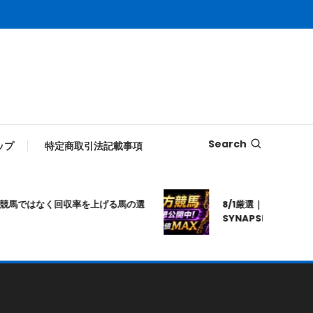
Search
ップ
特定商取引法記載事項
ではなく回収率を上げる馬の選
8/1厳選｜高知10R｜20:2
SYNAPSE｜シナプス｜