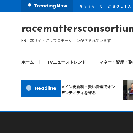
Skip
Trending Now
ｖｉｖｉｔ
ＳＯＬＩＡ
To
Content
racemattersconsortiu
PR：本サイトにはプロモーションが含まれています
ホーム
TVニューストレンド
マネー・資産・副
ムームードメイン更新料：賢い管理でオン
Headline
ラインアイデンティティを守る