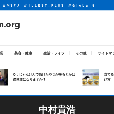
ＭＳＦＪ
ＩＬＬＥＳＴ＿ＰＬＵＳ
Ｇｌｏｂａｌ８
m.org
業
美容・健康
生活・ライフ
その他
サイトマ
Q：じゃんけんで負けたやつが奢るとかは
当てる競馬
賭博罪になりますか？
び方
中村貴浩