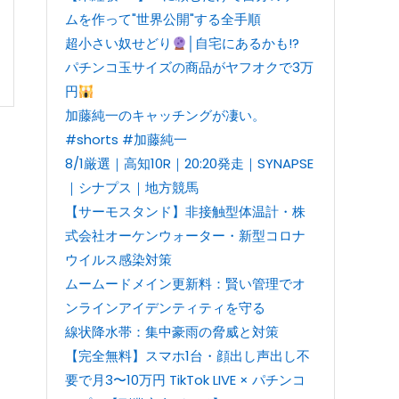
ムを作って"世界公開"する全手順
超小さい奴せどり
│自宅にあるかも!?
パチンコ玉サイズの商品がヤフオクで3万
円
加藤純一のキャッチングが凄い。
#shorts #加藤純一
8/1厳選｜高知10R｜20:20発走｜SYNAPSE
｜シナプス｜地方競馬
【サーモスタンド】非接触型体温計・株
式会社オーケンウォーター・新型コロナ
ウイルス感染対策
ムームードメイン更新料：賢い管理でオ
ンラインアイデンティティを守る
線状降水帯：集中豪雨の脅威と対策
【完全無料】スマホ1台・顔出し声出し不
要で月3〜10万円 TikTok LIVE × パチンコ