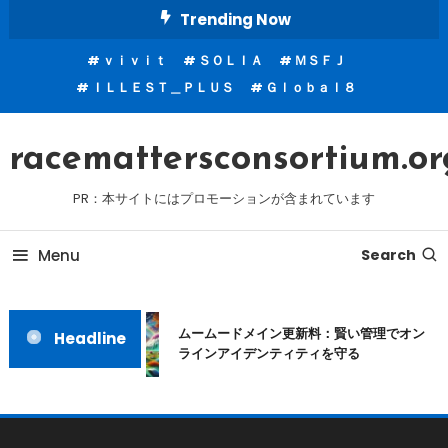
Skip
Trending Now
To
ｖｉｖｉｔ
ＳＯＬＩＡ
ＭＳＦＪ
Content
ＩＬＬＥＳＴ＿ＰＬＵＳ
Ｇｌｏｂａｌ８
racemattersconsortium.or
PR：本サイトにはプロモーションが含まれています
Menu
Search
ムームードメイン更新料：賢い管理でオン
Headline
ラインアイデンティティを守る