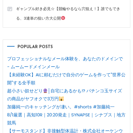
ギャンブル好き必見☆【競輪やるなら穴狙え！】誰でもでき
る、3連単の狙い方大公開
POPULAR POSTS
プロフェッショナルなメール体験を、あなたのドメインで
- ムームードメインメール
【未経験OK】AIに頼むだけで自分のゲームを作って"世界公
開"する全手順
超小さい奴せどり
│自宅にあるかも!? パチンコ玉サイズ
の商品がヤフオクで3万円
加藤純一のキャッチングが凄い。#shorts #加藤純一
8/1厳選｜高知10R｜20:20発走｜SYNAPSE｜シナプス｜地方
競馬
【サーモスタンド】非接触型体温計・株式会社オーケンウ