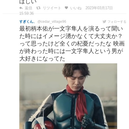
ほしい
返信
リツイート
いいね
2023年03月17日
15:59:36
すぎくん、
@cedar_village96
フォローする
最初柄本佑が一文字隼人を演るって聞い
た時にはイメージ湧かなくて大丈夫か？
って思ったけど全くの杞憂だったな 映画
が終わった時には一文字隼人という男が
大好きになってた