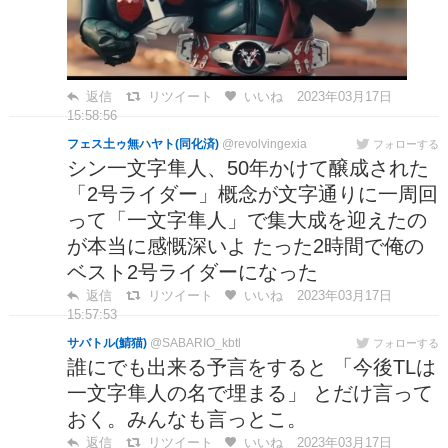
返信
リツイート
いいね
2023年03月17日
15:58:56
フェス土ゥ無ハヤト(同化済)
@revolvingexia
フォローする
シン一文字隼人、50年かけて醸成された
「2号ライダー」概念が文字通りに一周回
って「一文字隼人」で集大成を迎えたの
が本当に感慨深いよ たった2時間で俺の
ベスト2号ライダーになった
返信
リツイート
いいね
2023年03月17日
15:57:53
サバトル(鯖猫)
@SABARIO_kbtl
フォローする
誰にでも出来る予言をすると 「今後TLは
一文字隼人の名で埋まる」 とだけ言って
おく。みんなも言っとこ。
返信
リツイート
いいね
2023年03月17日