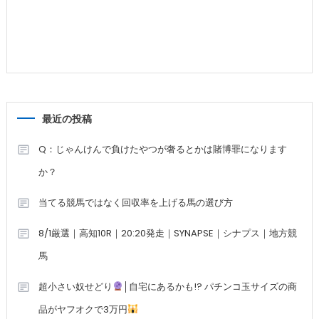
最近の投稿
Q：じゃんけんで負けたやつが奢るとかは賭博罪になります
か？
当てる競馬ではなく回収率を上げる馬の選び方
8/1厳選｜高知10R｜20:20発走｜SYNAPSE｜シナプス｜地方競
馬
超小さい奴せどり
│自宅にあるかも!? パチンコ玉サイズの商
品がヤフオクで3万円