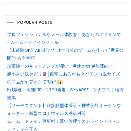
POPULAR POSTS
プロフェッショナルなメール体験を、あなたのドメインで
- ムームードメインメール
【未経験OK】AIに頼むだけで自分のゲームを作って"世界公
開"する全手順
加藤純一のキャッチングが凄い。#shorts #加藤純一
超小さい奴せどり
│自宅にあるかも!? パチンコ玉サイズ
の商品がヤフオクで3万円
8/1厳選｜高知10R｜20:20発走｜SYNAPSE｜シナプス｜地方
競馬
【サーモスタンド】非接触型体温計・株式会社オーケンウ
ォーター・新型コロナウイルス感染対策
ムームードメイン更新料：賢い管理でオンラインアイデン
ティティを守る