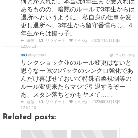
何とか入れた。本当は4年生まで受入れは
あるものの、暗黙のルールで3年生からは
退所へというように。私自身の仕事を変
更し退所へ。3年生から留守番慣らし、4
年生からは鍵っ子。
返信
リツイート
いいね
2023年03月13日
12:56:13
no3
@kyonno3
フォローする
リンクショック並のルール変更はないと
思うなー 次のパックのシンクロ強化であ
んだけ喜ばせておいて特殊召喚規制等の
ルール変更来たらマジで引退するぞー
あ、スタン落ちとかもヤメて……
返信
リツイート
いいね
2023年03月13日
12:54:10
Related posts: