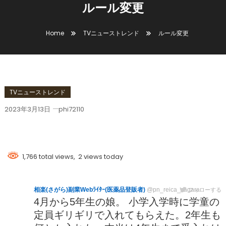
ルール変更
Home
TVニューストレンド
ルール変更
TVニューストレンド
2023年3月13日
phi72110
ルール変更
1,766 total views, 2 views today
相楽(さがら)副業Webﾗｲﾀｰ(医薬品登販者)
@pn_reica_sagara
フォローする
4月から5年生の娘。 小学入学時に学童の
定員ギリギリで入れてもらえた。2年生も