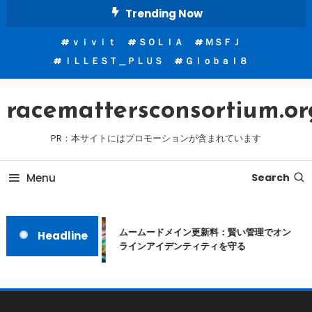
Skip
Trending Now
To
ｖｉｖｉｔ
ＳＯＬＩＡ
ＭＳＦＪ
Content
ＩＬＬＥＳＴ＿ＰＬＵＳ
Ｇｌｏｂａｌ８
racemattersconsortium.or
PR：本サイトにはプロモーションが含まれています
Menu
Search
ムームードメイン更新料：賢い管理でオン
Headline
ラインアイデンティティを守る