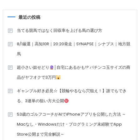
最近の投稿
当てる競馬ではなく回収率を上げる馬の選び方
8/1厳選｜高知10R｜20:20発走｜SYNAPSE｜シナプス｜地方競
馬
超小さい奴せどり
│自宅にあるかも!? パチンコ玉サイズの商
品がヤフオクで3万円
ギャンブル好き必見☆【競輪やるなら穴狙え！】誰でもでき
る、3連単の狙い方大公開
53歳のゴルフコーチがAIでiPhoneアプリを公開した方法 ～
Macなし・Windowsだけ・プログラミング未経験でApp
Store公開まで完全解説～